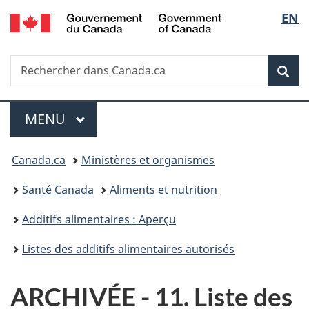
/
Sélec
EN
Passer
Passer
Passer
Government
au
à
à
de
of
contenu
«
la
Canada
Recherche
Rechercher
principal
Au
version
Rec
la
dans
sujet
HTML
Canada.ca
du
simplifiée
langu
Menu
gouvernement
MENU
PRINCIPAL
»
Vous
Canada.ca
Ministères et organismes
êtes
Santé Canada
Aliments et nutrition
ici :
Additifs alimentaires : Aperçu
Listes des additifs alimentaires autorisés
ARCHIVÉE - 11. Liste des