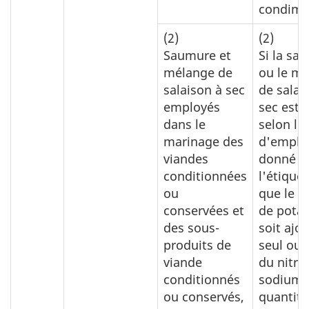
condime
(2)
(2)
Saumure et
Si la sa
mélange de
ou le m
salaison à sec
de salai
employés
sec est u
dans le
selon l
marinage des
d'emplo
viandes
donné s
conditionnées
l'étiquet
ou
que le n
conservées et
de pota
des sous-
soit ajo
produits de
seul ou 
viande
du nitra
conditionnés
sodium, 
ou conservés,
quantité