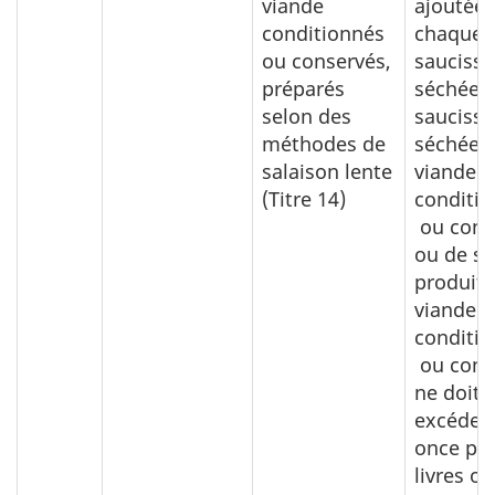
viande
ajoutée 
conditionnés
chaque l
ou conservés,
saucisse
préparés
séchée, 
selon des
saucisse
méthodes de
séchée, 
salaison lente
viande
(Titre 14)
conditi
ou cons
ou de so
produits
viande
conditi
ou cons
ne doit 
excéder 
once par
livres o