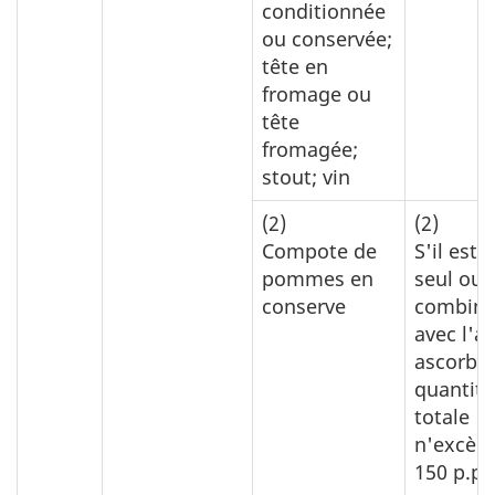
conditionnée
ou conservée;
tête en
fromage ou
tête
fromagée;
stout; vin
(2)
(2)
Compote de
S'il est u
pommes en
seul ou 
conserve
combina
avec l'a
ascorbiq
quantité
totale
n'excèd
150 p.p.