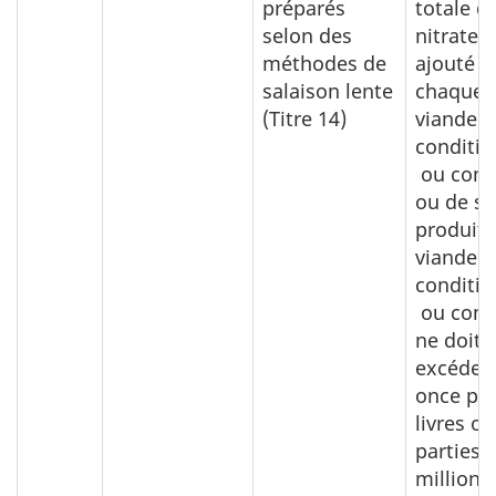
préparés
totale de
selon des
nitrates 
méthodes de
ajouté à
salaison lente
chaque l
(Titre 14)
viande
conditi
ou cons
ou de so
produits
viande
conditi
ou cons
ne doit 
excéder 
once par
livres o
parties 
million,