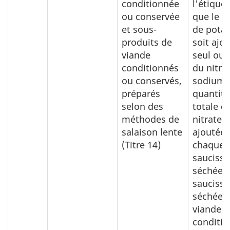
conditionnée
l'étiquet
ou conservée
que le n
et sous-
de pota
produits de
soit ajo
viande
seul ou 
conditionnés
du nitra
ou conservés,
sodium, 
préparés
quantité
selon des
totale de
méthodes de
nitrates 
salaison lente
ajoutée 
(Titre 14)
chaque l
saucisse
séchée, 
saucisse
séchée, 
viande
conditi