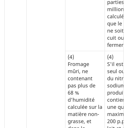
parties 
million,
calculée
que le p
ne soit 
cuit ou
ferment
(4)
(4)
Fromage
S'il est u
mûri, ne
seul ou 
contenant
du nitra
pas plus de
sodium, 
68 %
produit
d'humidité
contien
calculée sur la
une quan
matière non-
maximal
grasse, et
200 p.p.