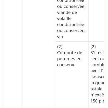
conditionnée
ou conservée;
viande de
volaille
conditionnée
ou conservée;
vin
(2)
(2)
Compote de
S'il est u
pommes en
seul ou 
conserve
combina
avec l'a
isoascor
la quant
totale
n'excèd
150 p.p.