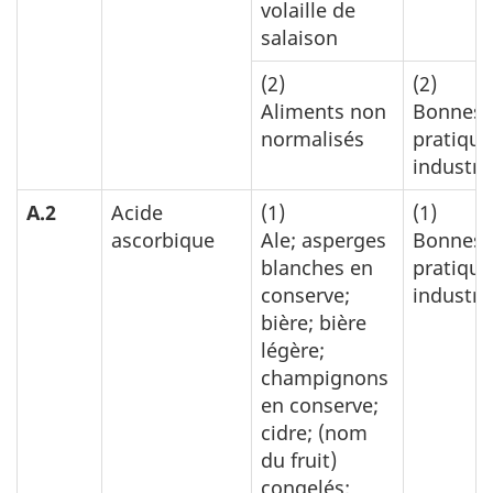
volaille de
salaison
(2)
(2)
Aliments non
Bonnes
normalisés
pratique
industrie
A.2
Acide
(1)
(1)
ascorbique
Ale; asperges
Bonnes
blanches en
pratique
conserve;
industrie
bière; bière
légère;
champignons
en conserve;
cidre; (nom
du fruit)
congelés;