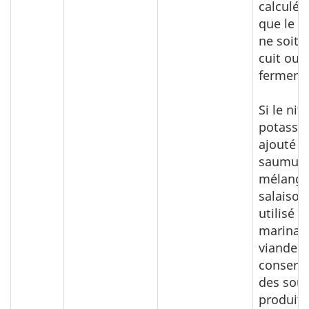
calculée
que le p
ne soit 
cuit ou
ferment
Si le nit
potassi
ajouté d
saumure
mélange
salaison
utilisé d
marinag
viandes
conservé
des sous
produits