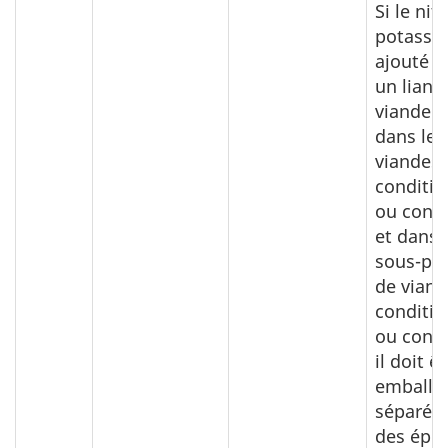
Si le nit
potassi
ajouté d
un liant 
viande ut
dans les
viandes
conditi
ou cons
et dans 
sous-pro
de viand
conditi
ou conse
il doit ê
emballé
séparém
des épic