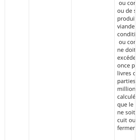
ou cons
ou de so
produits
viande
conditi
ou cons
ne doit 
excéder 
once par
livres o
parties 
million,
calculée
que le p
ne soit 
cuit ou
ferment