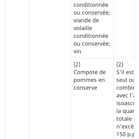
conditionnée
ou conservée;
viande de
volaille
conditionnée
ou conservée;
vin
(2)
(2)
Compote de
S'il est u
pommes en
seul ou 
conserve
combina
avec l'a
isoascor
la quant
totale
n'excèd
150 p.p.