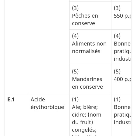
(3)
(3)
Pêches en
550 p.p.
conserve
(4)
(4)
Aliments non
Bonnes
normalisés
pratique
industrie
(5)
(5)
Mandarines
400 p.p.
en conserve
E.1
Acide
(1)
(1)
érythorbique
Ale; bière;
Bonnes
cidre; (nom
pratique
du fruit)
industrie
congelés;