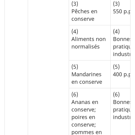
(3)
(3)
Pêches en
550 p.p.
conserve
(4)
(4)
Aliments non
Bonnes
normalisés
pratique
industrie
(5)
(5)
Mandarines
400 p.p.
en conserve
(6)
(6)
Ananas en
Bonnes
conserve;
pratique
poires en
industrie
conserve;
pommes en