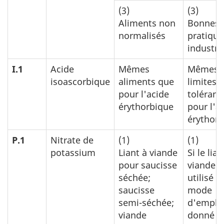
(3)
(3)
Aliments non
Bonnes
normalisés
pratique
industrie
I.1
Acide
Mêmes
Mêmes
isoascorbique
aliments que
limites 
pour l'acide
toléranc
érythorbique
pour l'a
érythor
P.1
Nitrate de
(1)
(1)
potassium
Liant à viande
Si le lian
pour saucisse
viande e
séchée;
utilisé s
saucisse
mode
semi-séchée;
d'emplo
viande
donné s