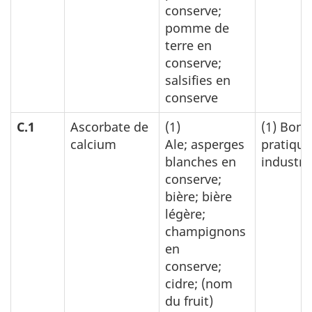
conserve;
pomme de
terre en
conserve;
salsifies en
conserve
C.1
Ascorbate de
(1)
(1) Bonn
calcium
Ale; asperges
pratique
blanches en
industrie
conserve;
bière; bière
légère;
champignons
en
conserve;
cidre; (nom
du fruit)