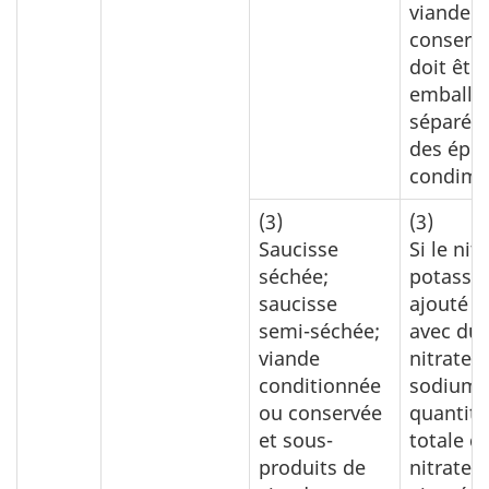
viande
conservés
doit être
emballé
séparém
des épic
condime
(3)
(3)
Saucisse
Si le nit
séchée;
potassi
saucisse
ajouté s
semi-séchée;
avec du
viande
nitrate 
conditionnée
sodium, 
ou conservée
quantité
et sous-
totale de
produits de
nitrates