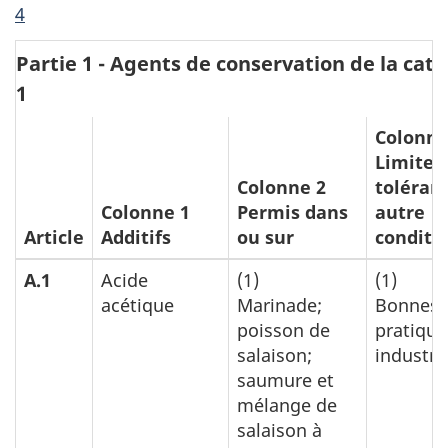
4
Partie 1 - Agents de conservation de la cat
1
Colonne
Limites
Colonne 2
toléran
Colonne 1
Permis dans
autre
Article
Additifs
ou sur
conditi
A.1
Acide
(1)
(1)
acétique
Marinade;
Bonnes
poisson de
pratique
salaison;
industrie
saumure et
mélange de
salaison à