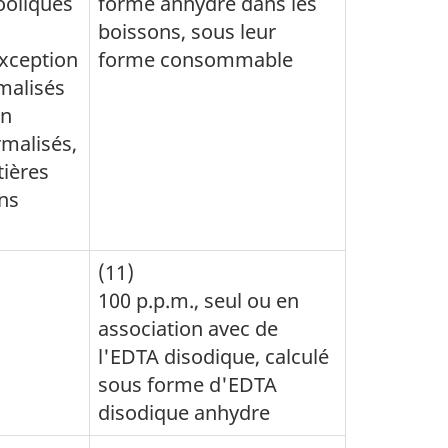
ooliques
forme anhydre dans les
boissons, sous leur
exception
forme consommable
malisés
on
malisés,
tières
ns
(11)
100 p.p.m., seul ou en
association avec de
l'EDTA disodique, calculé
sous forme d'EDTA
disodique anhydre