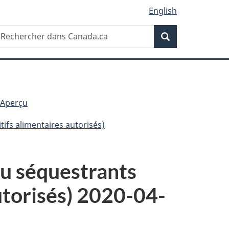
English
Recherche
echercher
Recherche
ans
anada.ca
: Aperçu
tifs alimentaires autorisés)
ou séquestrants
autorisés) 2020-04-