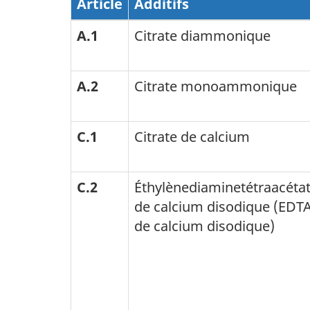
Article
Additifs
A.1
Citrate diammonique
A.2
Citrate monoammonique
C.1
Citrate de calcium
C.2
Éthylènediaminetétraacéta
de calcium disodique (EDT
de calcium disodique)