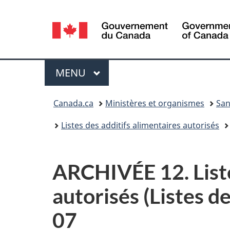
Sélection
de
la
Menu
MENU
PRINCIPAL
langue
Vous
Canada.ca
Ministères et organismes
San
êtes
Listes des additifs alimentaires autorisés
ici :
ARCHIVÉE 12. Liste
autorisés (Listes d
07