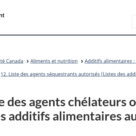
Passer
Passer
Passer
Passer
au
au
à
à
/
R
Gestionnaire
contenu
«
la
Government
d
des
principal
Au
version
of
C
Invitations
sujet
HTML
Canada
du
simplifiée
gouvernement
»
té Canada
Aliments et nutrition
Additifs alimentaires 
12. Liste des agents séquestrants autorisés (Listes des addi
 des agents chélateurs 
es additifs alimentaires 