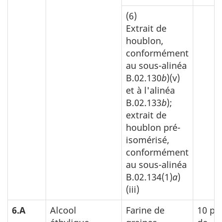
(6)
Extrait de
houblon,
conformément
au sous-alinéa
B.02.130
b
)(v)
et à l'alinéa
B.02.133
b
);
extrait de
houblon pré-
isomérisé,
conformément
au sous-alinéa
B.02.134(1)
a
)
(iii)
6.A
Alcool
Farine de
10 p.