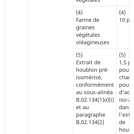
(4)
(4)
Farine de
10 p.
graines
végétales
oléagineuses
(5)
(5)
Extrait de
1,5 p
houblon pré-
pour
isomérisé,
chaqu
conformément
pour 
au sous-alinéa
d'aci
B.02.134(1)
a
)(i)
iso-a
et au
dans
paragraphe
l'extr
B.02.134(2)
de
houb