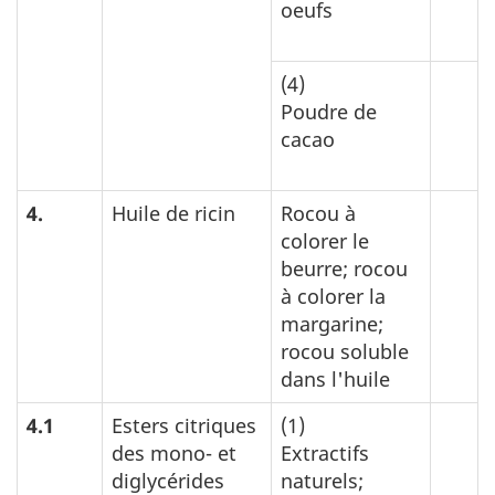
oeufs
(4)
Poudre de
cacao
4.
Huile de ricin
Rocou à
colorer le
beurre; rocou
à colorer la
margarine;
rocou soluble
dans l'huile
4.1
Esters citriques
(1)
des mono- et
Extractifs
diglycérides
naturels;