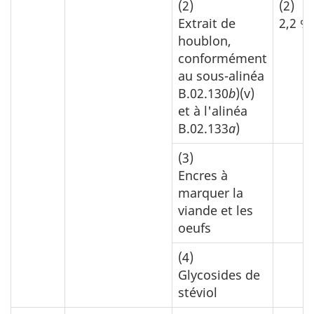
(2)
(2)
Extrait de
2,2 %
houblon,
conformément
au sous-alinéa
B.02.130
b
)(v)
et à l'alinéa
B.02.133
a
)
(3)
Encres à
marquer la
viande et les
oeufs
(4)
Glycosides de
stéviol