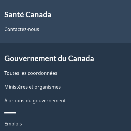
À
a
Santé Canada
propos
i
de
l
Contactez-nous
ce
s
site
d
Gouvernement du Canada
e
Toutes les coordonnées
l
Ministères et organismes
a
À propos du gouvernement
p
a
Thèmes
Emplois