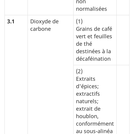
non
normalisées
3.1
Dioxyde de
(1)
carbone
Grains de café
vert et feuilles
de thé
destinées à la
décaféination
(2)
Extraits
d'épices;
extractifs
naturels;
extrait de
houblon,
conformément
au sous-alinéa