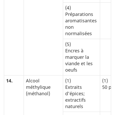
(4)
Préparations
aromatisantes
non
normalisées
(5)
Encres à
marquer la
viande et les
oeufs
14.
Alcool
(1)
(1)
méthylique
Extraits
50 p.
(méthanol)
d'épices;
extractifs
naturels