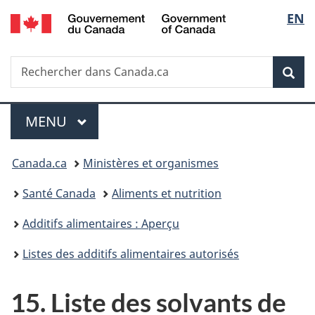
/
Sélec
EN
Passer
Passer
Passer
Government
au
à
à
de
of
contenu
«
la
Canada
Recherche
Rechercher
principal
Au
version
Rec
la
dans
sujet
HTML
Canada.ca
du
simplifiée
langu
Menu
gouvernement
MENU
PRINCIPAL
»
Vous
Canada.ca
Ministères et organismes
êtes
Santé Canada
Aliments et nutrition
ici :
Additifs alimentaires : Aperçu
Listes des additifs alimentaires autorisés
15. Liste des solvants de