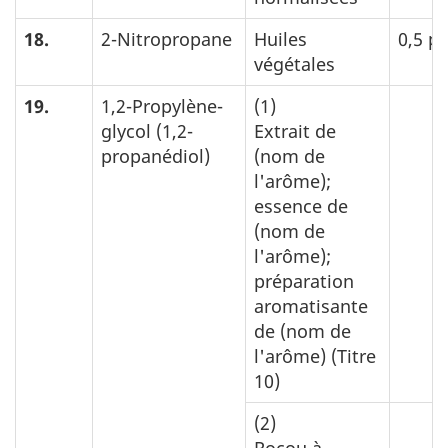
18.
2-Nitropropane
Huiles
0,5 p
végétales
19.
1,2-Propylène-
(1)
glycol (1,2-
Extrait de
propanédiol)
(nom de
l'arôme);
essence de
(nom de
l'arôme);
préparation
aromatisante
de (nom de
l'arôme) (Titre
10)
(2)
Rocou à