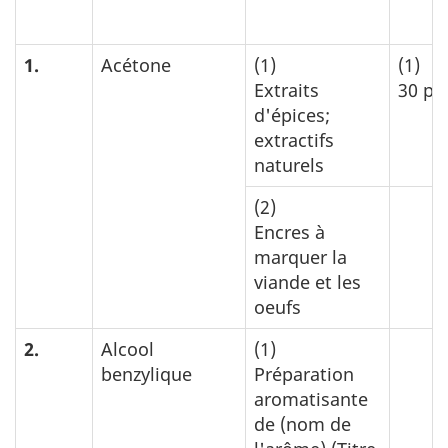
1.
Acétone
(1)
(1)
Extraits
30 p.
d'épices;
extractifs
naturels
(2)
Encres à
marquer la
viande et les
oeufs
2.
Alcool
(1)
benzylique
Préparation
aromatisante
de (nom de