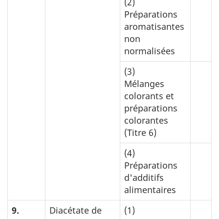
(2)
Préparations
aromatisantes
non
normalisées
(3)
Mélanges
colorants et
préparations
colorantes
(Titre 6)
(4)
Préparations
d'additifs
alimentaires
9.
Diacétate de
(1)