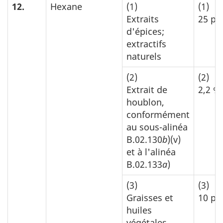
12.
Hexane
(1)
(1)
Extraits
25 p.
d'épices;
extractifs
naturels
(2)
(2)
Extrait de
2,2 %
houblon,
conformément
au sous-alinéa
B.02.130
b
)(v)
et à l'alinéa
B.02.133
a
)
(3)
(3)
Graisses et
10 p.
huiles
végétales