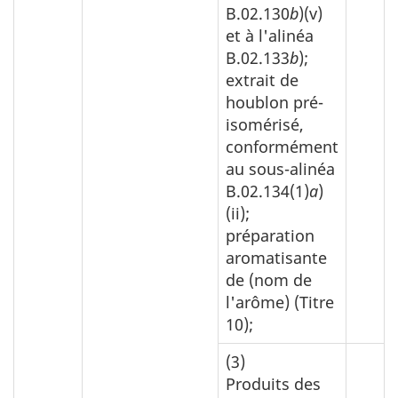
B.02.130
b
)(v)
et à l'alinéa
B.02.133
b
);
extrait de
houblon pré-
isomérisé,
conformément
au sous-alinéa
B.02.134(1)
a
)
(ii);
préparation
aromatisante
de (nom de
l'arôme) (Titre
10);
(3)
Produits des