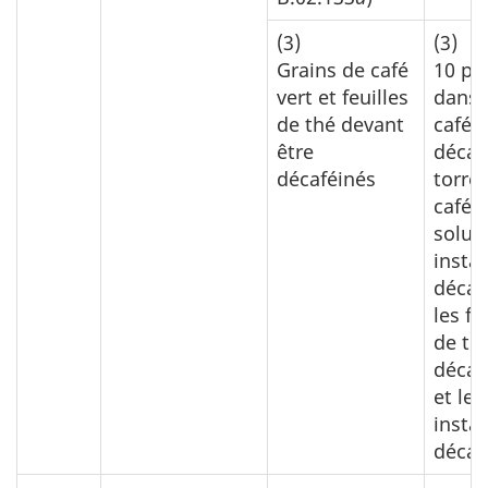
(3)
(3)
Grains de café
10 p.
vert et feuilles
dans 
de thé devant
café
être
décaf
décaféinés
torréf
café
solub
insta
décaf
les fe
de th
décaf
et le 
insta
décaf