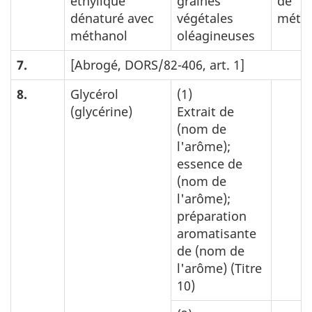
éthylique
graines
de
dénaturé avec
végétales
méth
méthanol
oléagineuses
7.
[Abrogé, DORS/82-406, art. 1]
8.
Glycérol
(1)
(glycérine)
Extrait de
(nom de
l'arôme);
essence de
(nom de
l'arôme);
préparation
aromatisante
de (nom de
l'arôme) (Titre
10)