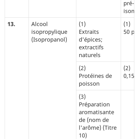
pré-
isomé
13.
Alcool
(1)
(1)
isopropylique
Extraits
50 p.
(Isopropanol)
d'épices;
extractifs
naturels
(2)
(2)
Protéines de
0,15 
poisson
(3)
Préparation
aromatisante
de (nom de
l'arôme) (Titre
10)