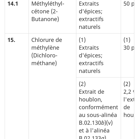
14.1
Méthyléthyl-
Extraits
50 p.
cétone (2-
d'épices;
Butanone)
extractifs
naturels
15.
Chlorure de
(1)
(1)
méthylène
Extraits
30 p.
(Dichloro-
d'épices;
méthane)
extractifs
naturels
(2)
(2)
Extrait de
2,2 %
houblon,
l'extr
conformément
de
au sous-alinéa
houb
B.02.130
b
)(v)
et à l'alinéa
B.02.133
a
)