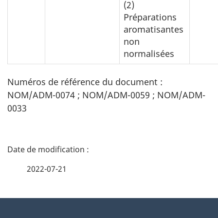
(2)
Préparations
aromatisantes
non
normalisées
Numéros de référence du document :
NOM/ADM-0074 ; NOM/ADM-0059 ; NOM/ADM-
0033
D
é
2022-07-21
t
À
a