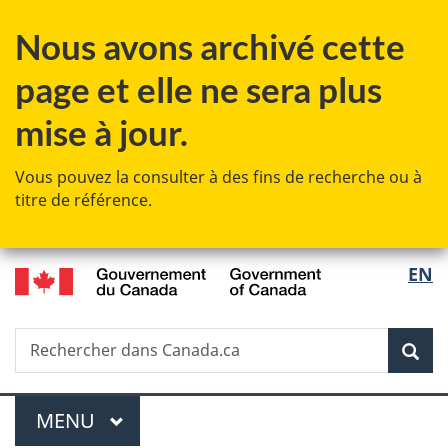
Passer
Passer
Passer
Nous avons archivé cette
au
à
à
contenu
«
la
page et elle ne sera plus
principal
Au
version
sujet
HTML
mise à jour.
du
simplifiée
gouvernement
Vous pouvez la consulter à des fins de recherche ou à
»
titre de référence.
/
Sélec
EN
Government
de
of
Canada
Recherche
Rechercher
Rec
la
dans
Canada.ca
langu
Menu
MENU
PRINCIPAL