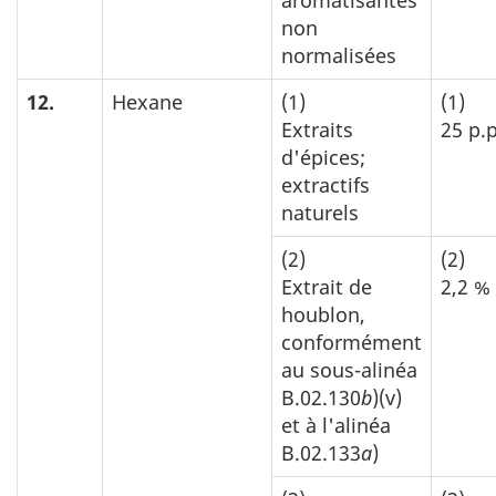
non
normalisées
12.
Hexane
(1)
(1)
Extraits
25 p.
d'épices;
extractifs
naturels
(2)
(2)
Extrait de
2,2 %
houblon,
conformément
au sous-alinéa
B.02.130
b
)(v)
et à l'alinéa
B.02.133
a
)