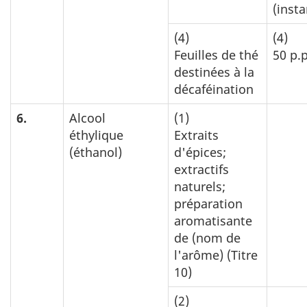
(inst
(4)
(4)
Feuilles de thé
50 p.
destinées à la
décaféination
6.
Alcool
(1)
éthylique
Extraits
(éthanol)
d'épices;
extractifs
naturels;
préparation
aromatisante
de (nom de
l'arôme) (Titre
10)
(2)