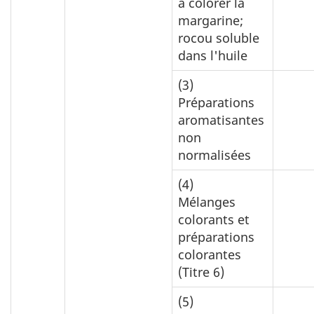
à colorer la
margarine;
rocou soluble
dans l'huile
(3)
Préparations
aromatisantes
non
normalisées
(4)
Mélanges
colorants et
préparations
colorantes
(Titre 6)
(5)