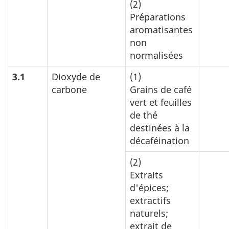
(2)
Préparations
aromatisantes
non
normalisées
3.1
Dioxyde de
(1)
carbone
Grains de café
vert et feuilles
de thé
destinées à la
décaféination
(2)
Extraits
d'épices;
extractifs
naturels;
extrait de