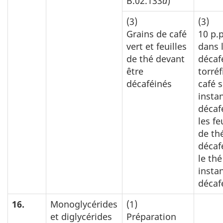
B.02.133
a
)
(3)
(3)
Grains de café
10 p.
vert et feuilles
dans 
de thé devant
décaf
être
torréf
décaféinés
café 
insta
décaf
les fe
de th
décaf
le thé
insta
décaf
16.
Monoglycérides
(1)
et diglycérides
Préparation