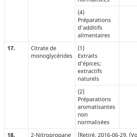
(4)
Préparations
d'additifs
alimentaires
17.
Citrate de
(1)
monoglycérides
Extraits
d'épices;
extractifs
naturels
(2)
Préparations
aromatisantes
non
normalisées
18.
2-Nitropropane
[Retiré, 2016-06-29, 