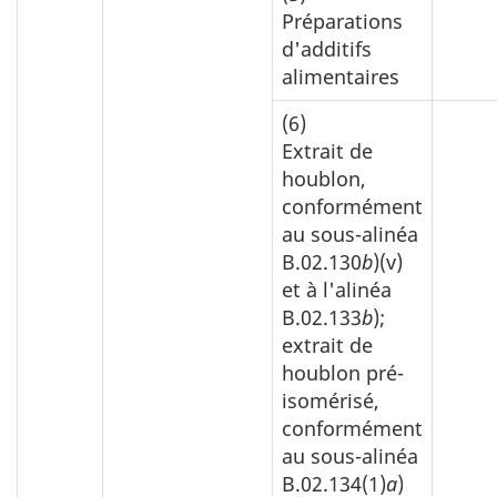
Préparations
d'additifs
alimentaires
(6)
Extrait de
houblon,
conformément
au sous-alinéa
B.02.130
b
)(v)
et à l'alinéa
B.02.133
b
);
extrait de
houblon pré-
isomérisé,
conformément
au sous-alinéa
B.02.134(1)
a
)