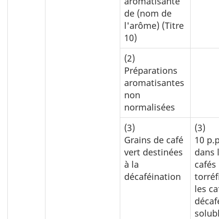
aromatisante
de (nom de
l'arôme) (Titre
10)
(2)
Préparations
aromatisantes
non
normalisées
(3)
(3)
Grains de café
10 p.
vert destinées
dans 
à la
cafés
décaféination
torréf
les ca
décaf
solub