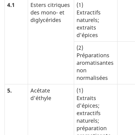
4.1
Esters citriques
(1)
des mono- et
Extractifs
diglycérides
naturels;
extraits
d'épices
(2)
Préparations
aromatisantes
non
normalisées
5.
Acétate
(1)
d'éthyle
Extraits
d'épices;
extractifs
naturels;
préparation