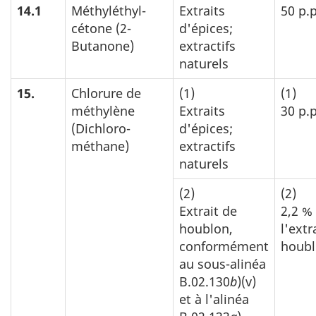
14.1
Méthyléthyl-
Extraits
50 p.
cétone (2-
d'épices;
Butanone)
extractifs
naturels
15.
Chlorure de
(1)
(1)
méthylène
Extraits
30 p.
(Dichloro-
d'épices;
méthane)
extractifs
naturels
(2)
(2)
Extrait de
2,2 %
houblon,
l'extr
conformément
houb
au sous-alinéa
B.02.130
b
)(v)
et à l'alinéa