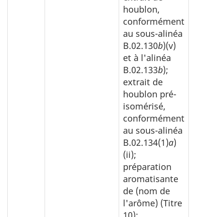
houblon,
conformément
au sous-alinéa
B.02.130
b
)(v)
et à l'alinéa
B.02.133
b
);
extrait de
houblon pré-
isomérisé,
conformément
au sous-alinéa
B.02.134(1)
a
)
(ii);
préparation
aromatisante
de (nom de
l'arôme) (Titre
10);