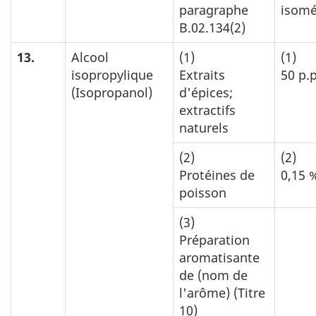
paragraphe
isomé
B.02.134(2)
13.
Alcool
(1)
(1)
isopropylique
Extraits
50 p.
(Isopropanol)
d'épices;
extractifs
naturels
(2)
(2)
Protéines de
0,15 
poisson
(3)
Préparation
aromatisante
de (nom de
l'arôme) (Titre
10)