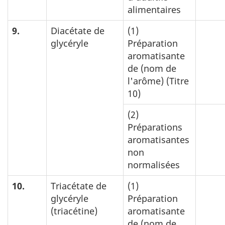
alimentaires
9.
Diacétate de
(1)
glycéryle
Préparation
aromatisante
de (nom de
l'arôme) (Titre
10)
(2)
Préparations
aromatisantes
non
normalisées
10.
Triacétate de
(1)
glycéryle
Préparation
(triacétine)
aromatisante
de (nom de