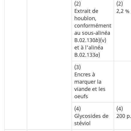
(2)
(2)
Extrait de
2,2 %
houblon,
conformément
au sous-alinéa
B.02.130
b
)(v)
et à l'alinéa
B.02.133
a
)
(3)
Encres à
marquer la
viande et les
oeufs
(4)
(4)
Glycosides de
200 p
stéviol