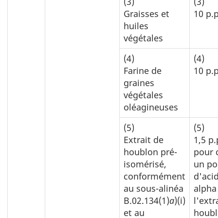
(3)
(3)
Graisses et
10 p.
huiles
végétales
(4)
(4)
Farine de
10 p.
graines
végétales
oléagineuses
(5)
(5)
Extrait de
1,5 p
houblon pré-
pour 
isomérisé,
un po
conformément
d'acid
au sous-alinéa
alpha
B.02.134(1)
a
)(i)
l'extr
et au
houbl