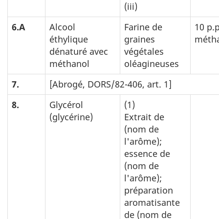
(iii)
6.A
Alcool
Farine de
10 p.
éthylique
graines
méth
dénaturé avec
végétales
méthanol
oléagineuses
7.
[Abrogé, DORS/82-406, art. 1]
8.
Glycérol
(1)
(glycérine)
Extrait de
(nom de
l'arôme);
essence de
(nom de
l'arôme);
préparation
aromatisante
de (nom de