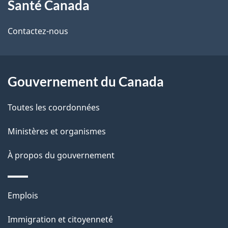
Santé Canada
propos
i
de
l
Contactez-nous
ce
s
site
d
Gouvernement du Canada
e
Toutes les coordonnées
l
Ministères et organismes
a
À propos du gouvernement
p
a
Thèmes
Emplois
g
et
Immigration et citoyenneté
sujets