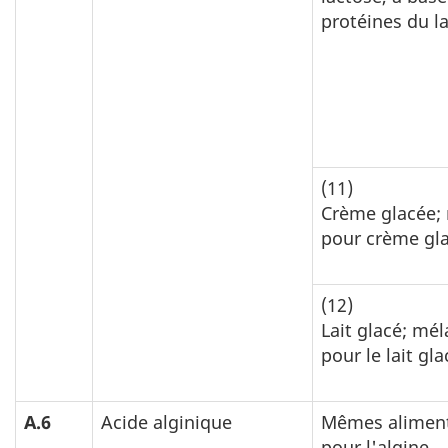
protéines du la
(11)
Crème glacée;
pour crème gl
(12)
Lait glacé; mé
pour le lait gla
A.6
Acide alginique
Mêmes alimen
pour l'algine