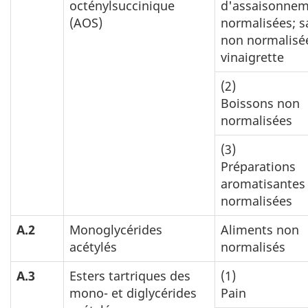
octénylsuccinique
d'assaisonnem
(AOS)
normalisées; s
non normalisé
vinaigrette
(2)
Boissons non
normalisées
(3)
Préparations
aromatisantes
normalisées
A.2
Monoglycérides
Aliments non
acétylés
normalisés
A.3
Esters tartriques des
(1)
mono- et diglycérides
Pain