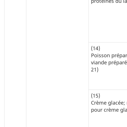
protéines du la
(14)
Poisson prépa
viande préparé
21)
(15)
Crème glacée;
pour crème gl