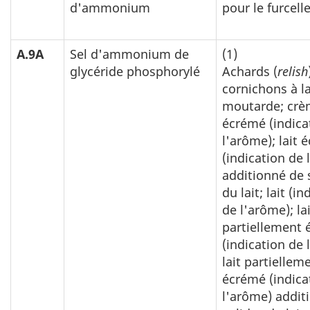
d'ammonium
pour le furcell
A.9A
Sel d'ammonium de
(1)
glycéride phosphorylé
Achards (
relish
cornichons à l
moutarde; crèm
écrémé (indica
l'arôme); lait 
(indication de 
additionné de 
du lait; lait (i
de l'arôme); la
partiellement
(indication de 
lait partiellem
écrémé (indica
l'arôme) addit