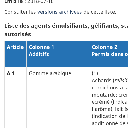
Émis le :
2018-07-18
Consulter les
versions archivées
de cette liste.
Liste des agents émulsifiants, gélifiants, s
autorisés
Article
Colonne 1
Colonne 2
Additifs
Permis dans o
A.1
Gomme arabique
(1)
Achards (
relish
cornichons à l
moutarde; crèm
écrémé (indica
l'arôme); lait 
(indication de 
additionné de 