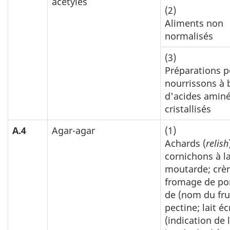
acétylés
(2)
Aliments non
normalisés
(3)
Préparations p
nourrissons à 
d'acides amin
cristallisés
A.4
Agar-agar
(1)
Achards (
relish
cornichons à l
moutarde; crè
fromage de por
de (nom du fru
pectine; lait é
(indication de 