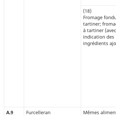
(18)
Fromage fondu
tartiner; from
à tartiner (ave
indication des
ingrédients aj
A.9
Furcelleran
Mêmes alimen