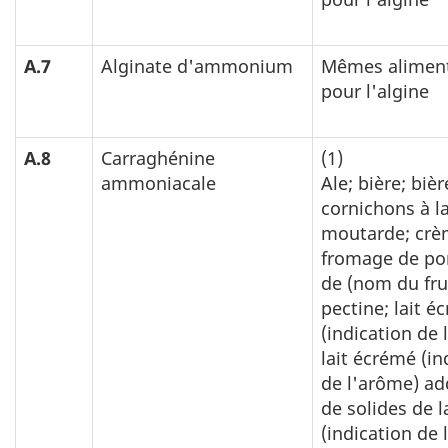
A.7
Alginate d'ammonium
Mêmes alimen
pour l'algine
A.8
Carraghénine
(1)
ammoniacale
Ale; bière; bièr
cornichons à l
moutarde; crè
fromage de por
de (nom du fru
pectine; lait é
(indication de 
lait écrémé (in
de l'arôme) ad
de solides de la
(indication de 