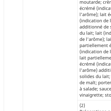
moutarde; crèm
écrémé (indica
l'arôme); lait 
(indication de 
additionné de 
du lait; lait (i
de l'arôme); la
partiellement
(indication de 
lait partiellem
écrémé (indica
l'arôme) addit
solides du lait;
de malt; porte
à salade; sauc
vinaigrette; st
(2)