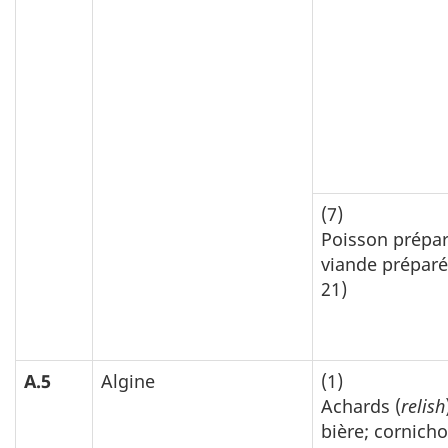
(7)
Poisson prépa
viande préparés
21)
A.5
Algine
(1)
Achards (
relish
bière; cornicho