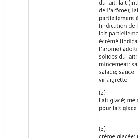
du lait; lait (i
de l'arôme); la
partiellement
(indication de 
lait partiellem
écrémé (indica
l'arôme) addit
solides du lait;
mincemeat; sa
salade; sauce
vinaigrette
(2)
Lait glacé; mé
pour lait glacé
(3)
crème glacée;