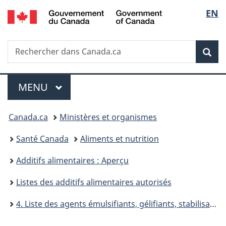
/
Sélec
EN
Passer
Passer
Passer
Government
au
à
à
de
of
contenu
«
la
Canada
Recherche
Rechercher
principal
Au
version
Rec
la
dans
sujet
HTML
Canada.ca
du
simplifiée
langu
Menu
gouvernement
MENU
PRINCIPAL
»
Vous
Canada.ca
Ministères et organismes
êtes
Santé Canada
Aliments et nutrition
ici :
Additifs alimentaires : Aperçu
Listes des additifs alimentaires autorisés
4. Liste des agents émulsifiants, gélifiants, stabilisants ou épaississants autorisés (Listes des additifs alimentaires autorisés)