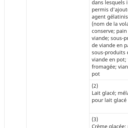
dans lesquels i
permis d'ajout
agent gélatinis
(nom de la vola
conserve; pain
viande; sous-p
de viande en p
sous-produits 
viande en pot; 
fromagée; via
pot
(2)
Lait glacé; mé
pour lait glacé
(3)
Crème glacée;