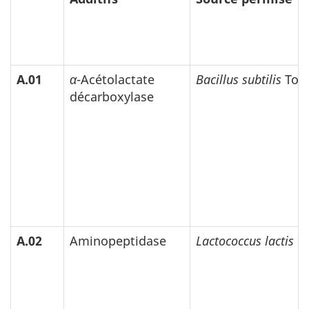
A.01
α
-Acétolactate
Bacillus subtilis
ToC
décarboxylase
A.02
Aminopeptidase
Lactococcus lactis