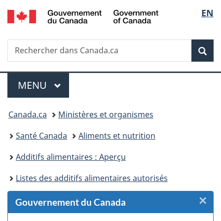
/
Sélec
EN
Passer
Passer
Passer
Passer
Government
au
au
à
à
de
of
Gestionnaire
contenu
«
la
Canada
Recherche
Rechercher
des
principal
Au
version
Rec
la
dans
Invitations
sujet
HTML
Canada.ca
du
simplifiée
langu
Menu
gouvernement
MENU
PRINCIPAL
»
Vous
Canada.ca
Ministères et organismes
êtes
Santé Canada
Aliments et nutrition
ici :
Additifs alimentaires : Aperçu
Listes des additifs alimentaires autorisés
×
F
Gouvernement du Canada