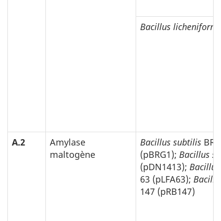
Bacillus licheniform
A.2
Amylase
Bacillus subtilis
BRG
maltogène
(pBRG1);
Bacillus su
(pDN1413);
Bacillus
63 (pLFA63);
Bacillu
147 (pRB147)