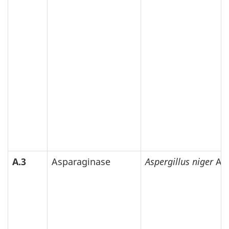
A.3
Asparaginase
Aspergillus niger
AS