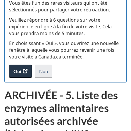
:
Vous êtes l’un des rares visiteurs qui ont été
sélectionnés pour partager votre rétroaction.
S
Veuillez répondre à 6 questions sur votre
d
expérience en ligne à la fin de votre visite. Cela
vous prendra moins de 5 minutes.
si
En choisissant « Oui », vous ouvrirez une nouvelle
w
fenêtre à laquelle vous pourrez revenir une fois
votre visite à Canada.ca terminée.
(t
Oui
accéder
Non
d
au
je
.
sondage.
ne
ARCHIVÉE - 5. Liste des
veux
pas
enzymes alimentaires
participer
au
autorisées archivée
sondage
du