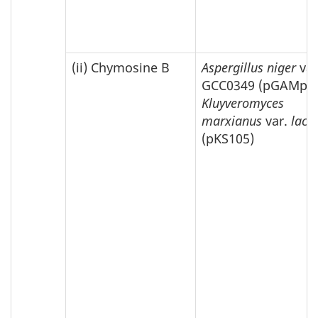
(ii) Chymosine B
Aspergillus niger
var
GCC0349 (pGAMpR)
Kluyveromyces
marxianus
var.
lacti
(pKS105)