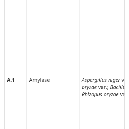
A.1
Amylase
Aspergillus niger
var
oryzae
var.;
Bacillus 
Rhizopus oryzae
var.