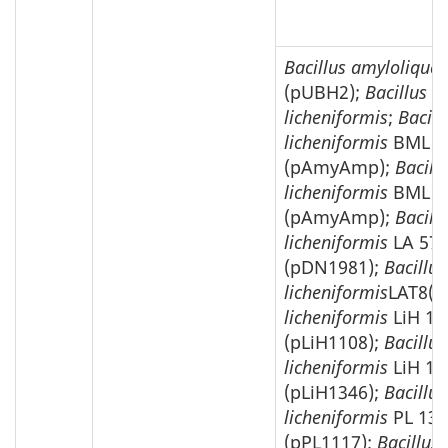
Bacillus amyloliquef
(pUBH2);
Bacillus
licheniformis
;
Bacill
licheniformis
BML 5
(pAmyAmp);
Bacill
licheniformis
BML 7
(pAmyAmp);
Bacill
licheniformis
LA 57
(pDN1981);
Bacillus
licheniformis
LAT8(p
licheniformis
LiH 11
(pLiH1108);
Bacillus
licheniformis
LiH 14
(pLiH1346);
Bacillus
licheniformis
PL 130
(pPL1117);
Bacillus