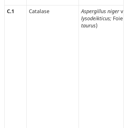
C.1
Catalase
Aspergillus niger
var
lysodeikticus;
Foie 
taurus
)