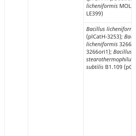
licheniformis
MOL 20
LE399)
Bacillus licheniformi
(plCatH-3253);
Bacil
licheniformis
3266 (
3266ori1);
Bacillus
stearothermophilus
subtilis
B1.109 (pCP