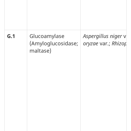
G.1
Glucoamylase
Aspergillus niger
var
(Amyloglucosidase;
oryzae
var.;
Rhizopu
maltase)