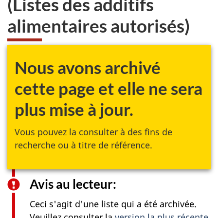
(Listes des additifs
site
web,
alimentaires autorisés)
Nous avons archivé
cette page et elle ne sera
plus mise à jour.
Vous pouvez la consulter à des fins de
recherche ou à titre de référence.
Avis au lecteur:
Ceci s'agit d'une liste qui a été archivée.
Veuillez consulter la
version la plus récente