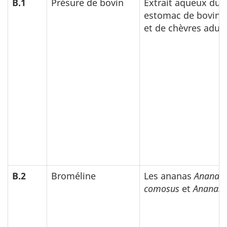
B.1
Présure de bovin
Extrait aqueux du 
estomac de bovins
et de chèvres adult
B.2
Broméline
Les ananas
Ananas
comosus
et
Ananas 