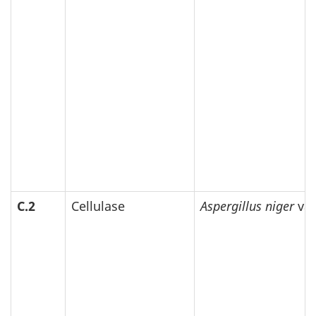
C.2
Cellulase
Aspergillus niger
var