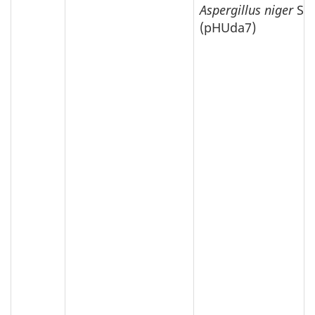
Aspergillus niger
STz
(pHUda7)