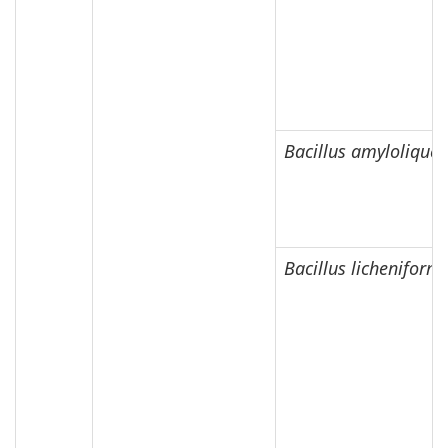
Bacillus amyloliquef
Bacillus licheniform