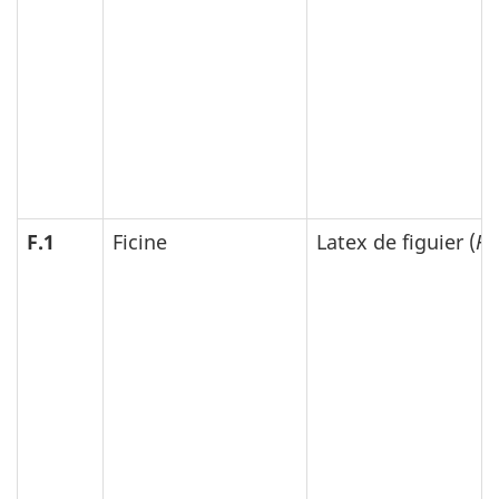
F.1
Ficine
Latex de figuier (
Fi