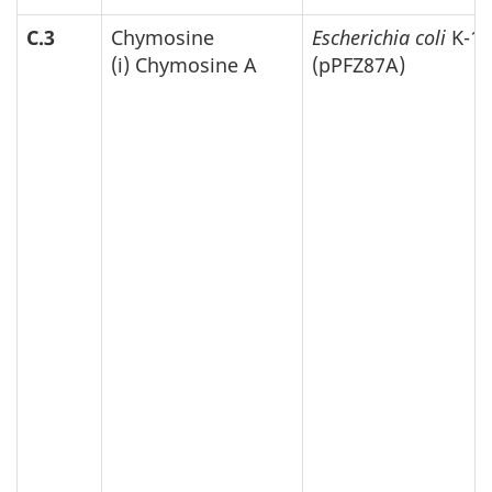
C.3
Chymosine
Escherichia coli
K-12
(i) Chymosine A
(pPFZ87A)