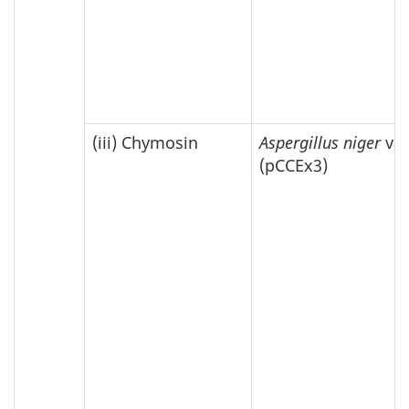
(iii) Chymosin
Aspergillus niger
var
(pCCEx3)