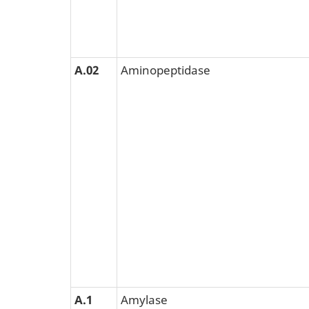
A.02
Aminopeptidase
A.1
Amylase