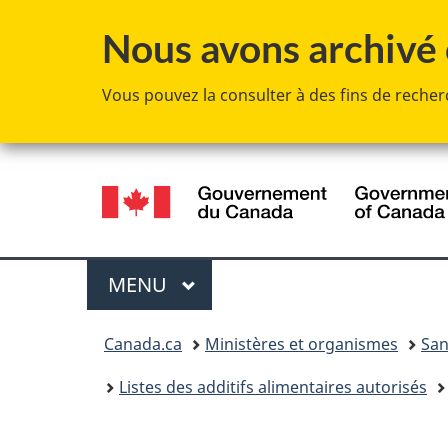
Nous avons archivé c
Vous pouvez la consulter à des fins de recherc
Sélection
de
la
Menu
MENU
PRINCIPAL
langue
Vous
Canada.ca
Ministères et organismes
San
êtes
Listes des additifs alimentaires autorisés
ici :