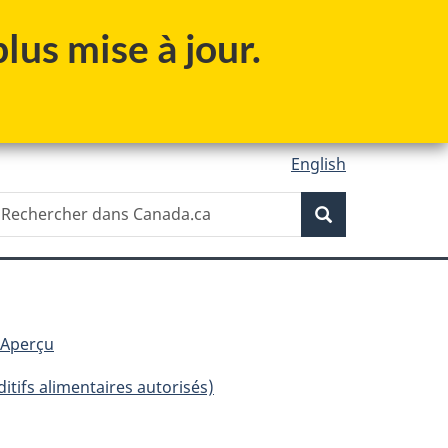
lus mise à jour.
English
Recherche
echercher
Recherche
ans
anada.ca
: Aperçu
itifs alimentaires autorisés)