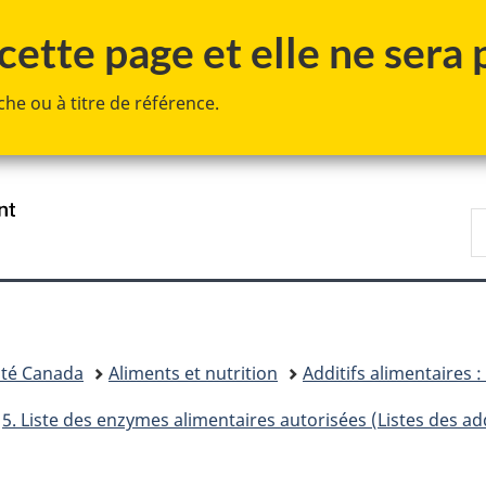
Passer
Passer
Passer
ette page et elle ne sera p
au
à
à
contenu
«
la
he ou à titre de référence.
principal
Au
version
sujet
HTML
du
simplifiée
gouvernement
»
/
R
Government
d
of
C
Canada
té Canada
Aliments et nutrition
Additifs alimentaires 
5. Liste des enzymes alimentaires autorisées (Listes des add