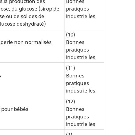
s la production des
Bonnes
rose, du glucose (sirop de
pratiques
se ou de solides de
industrielles
glucose déshydraté)
(10)
ngerie non normalisés
Bonnes
pratiques
industrielles
(11)
s
Bonnes
pratiques
industrielles
(12)
s pour bébés
Bonnes
pratiques
industrielles
(1)