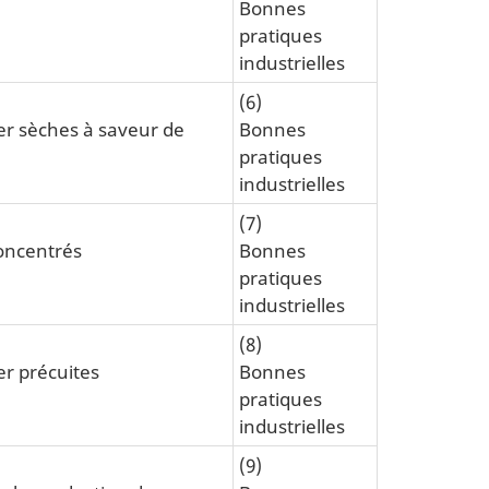
Bonnes
pratiques
industrielles
(6)
er sèches à saveur de
Bonnes
pratiques
industrielles
(7)
concentrés
Bonnes
pratiques
industrielles
(8)
er précuites
Bonnes
pratiques
industrielles
(9)