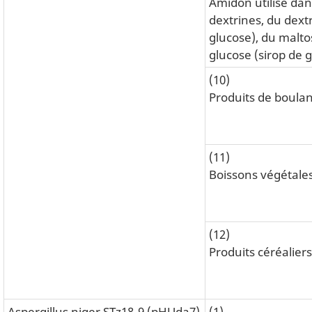
Amidon utilisé dan
dextrines, du dext
glucose), du malto
glucose (sirop de 
(10)
Produits de boula
(11)
Boissons végétale
(12)
Produits céréalier
Aspergillus niger STz18-9 (pHUda7)
(1)