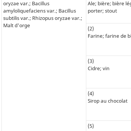
oryzae var.; Bacillus
Ale; bière; bière l
amyloliquefaciens var.; Bacillus
porter; stout
subtilis var.; Rhizopus oryzae var.;
Malt d'orge
(2)
Farine; farine de b
(3)
Cidre; vin
(4)
Sirop au chocolat
(5)