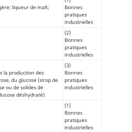
égère; liqueur de malt;
Bonnes
pratiques
industrielles
(2)
Bonnes
pratiques
industrielles
(3)
s la production des
Bonnes
rose, du glucose (sirop de
pratiques
se ou de solides de
industrielles
glucose déshydraté)
(1)
Bonnes
pratiques
industrielles