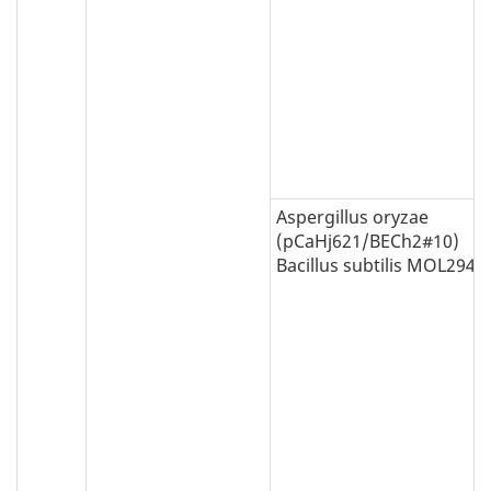
Aspergillus oryzae
(pCaHj621/BECh2#10)
Bacillus subtilis MOL2940