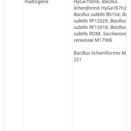
maltogène
HyGe750n6;
Bacillus
licheniformis
HyGe767n2;
Bacillus subtilis
BS154;
Baci
subtilis
RF12029;
Bacillus
subtilis
RF13018;
Bacillus
subtilis
ROM;
Saccharomyc
cerevisiae
M17906
Bacillus licheniformis MD
221