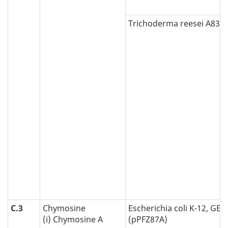
Trichoderma reesei A83
C.3
Chymosine
Escherichia coli K-12, GE8
(i) Chymosine A
(pPFZ87A)