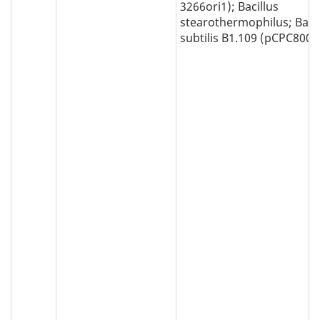
3266ori1); Bacillus
stearothermophilus; Bacil
subtilis B1.109 (pCPC800)