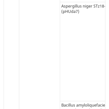
Aspergillus niger STz18-9
(pHUda7)
Bacillus amyloliquefacien