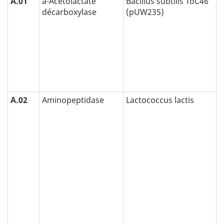
A.01
a-Acétolactate
Bacillus subtilis ToC46
décarboxylase
(pUW235)
A.02
Aminopeptidase
Lactococcus lactis