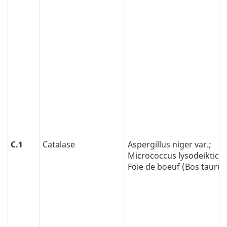
C.1
Catalase
Aspergillus niger var.;
Micrococcus lysodeikticus
Foie de boeuf (Bos taurus