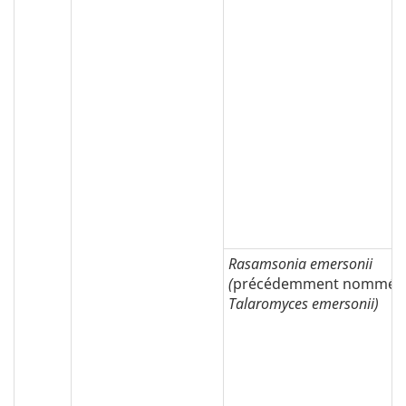
Rasamsonia emersonii
(
précédemment nommé:
Talaromyces emersonii)