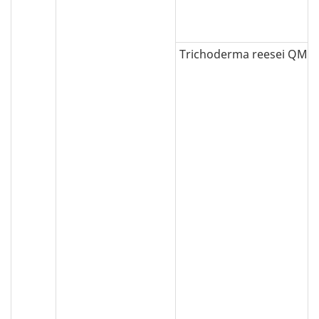
Trichoderma reesei QM9