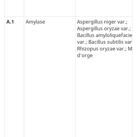
A.1
Amylase
Aspergillus niger var.;
Aspergillus oryzae var.;
Bacillus amyloliquefacien
var.; Bacillus subtilis var.;
Rhizopus oryzae var.; Mal
d'orge