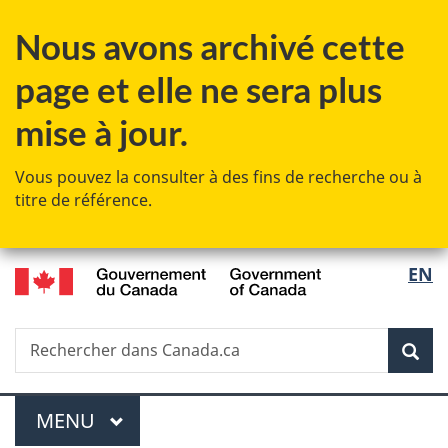
Passer
Passer
Passer
Nous avons archivé cette
au
à
à
contenu
«
la
page et elle ne sera plus
principal
Au
version
sujet
HTML
mise à jour.
du
simplifiée
gouvernement
Vous pouvez la consulter à des fins de recherche ou à
»
titre de référence.
/
Sélec
EN
Government
de
of
Canada
Recherche
Rechercher
Rec
la
dans
Canada.ca
langu
Menu
MENU
PRINCIPAL