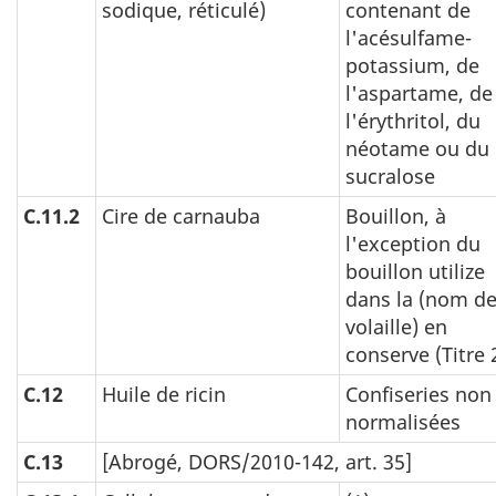
sodique, réticulé)
contenant de
l'acésulfame-
potassium, de
l'aspartame, de
l'érythritol, du
néotame ou du
sucralose
C.11.2
Cire de carnauba
Bouillon, à
l'exception du
bouillon utilize
dans la (nom de
volaille) en
conserve (Titre 
C.12
Huile de ricin
Confiseries non
normalisées
C.13
[Abrogé, DORS/2010-142, art. 35]