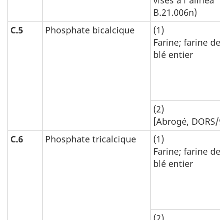
visés à l'alinéa
B.21.006n)
C.5
Phosphate bicalcique
(1)
Farine; farine d
blé entier
(2)
[Abrogé, DORS/9
C.6
Phosphate tricalcique
(1)
Farine; farine d
blé entier
(2)