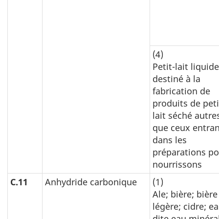
(4)
Petit-lait liquide
destiné à la
fabrication de
produits de peti
lait séché autre
que ceux entran
dans les
préparations po
nourrissons
C.11
Anhydride carbonique
(1)
Ale; bière; bière
légère; cidre; e
dite eau minéra