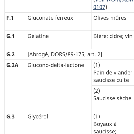
0107
)
F.1
Gluconate ferreux
Olives mûres
G.1
Gélatine
Bière; cidre; vin
G.2
[Abrogé, DORS/89-175, art. 2]
G.2A
Glucono-delta-lactone
(1)
Pain de viande;
saucisse cuite
(2)
Saucisse sèche
G.3
Glycérol
(1)
Boyaux à
saucisse;