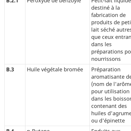
B.2.1
Peroxyde de benzoyle
Petit-lait liquide
destiné à la
fabrication de
produits de peti
lait séché autre
que ceux entran
dans les
préparations po
nourrissons
B.3
Huile végétale bromée
Préparation
aromatisante d
(nom de l'arôm
pour utilisation
dans les boisso
contenant des
huiles d'agrum
ou d'épinette