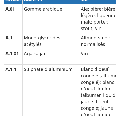
A.01
Gomme arabique
Ale; bière; bière
légère; liqueur 
malt; porter;
stout; vin
A.1
Mono-glycérides
Aliments non
acétylés
normalisés
A.1.01
Agar-agar
Vin
A.1.1
Sulphate d'aluminium
Blanc d'oeuf
congelé (album
congelé); blanc
d'oeuf liquide
(albumen liquid
jaune d'oeuf
congelé; jaune
d'oeuf liquide;