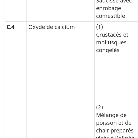
Saucisse avec
enrobage
comestible
C.4
Oxyde de calcium
(1)
Crustacés et
mollusques
congelés
(2)
Mélange de
poisson et de
chair préparés