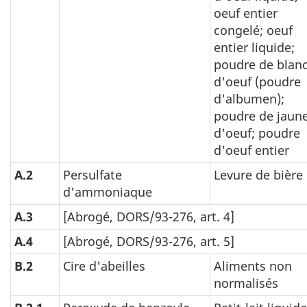
oeuf entier
congelé; oeuf
entier liquide;
poudre de blan
d'oeuf (poudre
d'albumen);
poudre de jaun
d'oeuf; poudre
d'oeuf entier
A.2
Persulfate
Levure de bière
d'ammoniaque
A.3
[Abrogé, DORS/93-276, art. 4]
A.4
[Abrogé, DORS/93-276, art. 5]
B.2
Cire d'abeilles
Aliments non
normalisés