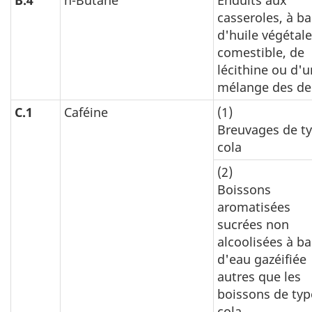
B.4
n-Butane
Enduits aux
casseroles, à b
d'huile végétale
comestible, de
lécithine ou d'u
mélange des d
C.1
Caféine
(1)
Breuvages de t
cola
(2)
Boissons
aromatisées
sucrées non
alcoolisées à b
d'eau gazéifiée
autres que les
boissons de typ
cola