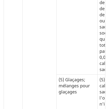
de c
de s
de p
ou d
sacc
sodi
quan
tota
pas 
0,00
calc
sacc
(5)
Glaçages;
(5)
0
mélanges pour
calc
glaçages
sacc
l'on
n'im