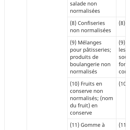
salade non
normalisées
(8)
Confiseries
(8)
0
non normalisées
(9)
Mélanges
(9)
0
pour pâtisseries;
les 
produits de
sous
boulangerie non
for
normalisés
con
(10)
Fruits en
(10)
conserve non
normalisés; (nom
du fruit) en
conserve
(11)
Gomme à
(11)