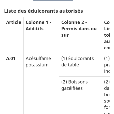
Liste des édulcorants autorisés
Article
Colonne 1 -
Colonne 2 -
Colo
Additifs
Permis dans ou
Limi
sur
tolé
aut
cond
A.01
Acésulfame
(1)
Édulcorants
(1)
B
potassium
de table
prat
indu
(2)
Boissons
(2)
0
gazéifiées
dans
bois
sous
for
con