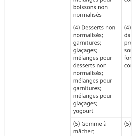
boissons non
normalisés
(4)
Desserts non
(4)
0
normalisés;
dans
garnitures;
prod
glaçages;
sous
mélanges pour
for
desserts non
con
normalisés;
mélanges pour
garnitures;
mélanges pour
glaçages;
yogourt
(5)
Gomme à
(5)
0
mâcher;