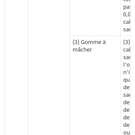
pas 
0,01
calc
sacc
(3)
Gomme à
(3)
0
mâcher
calc
sacc
l'on
n'im
quel
de
sacc
de s
de c
de s
de p
ou d