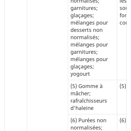
normalisés;
les 
garnitures;
sous
glaçages;
for
mélanges pour
con
desserts non
normalisés;
mélanges pour
garnitures;
mélanges pour
glaçages;
yogourt
(5)
Gomme à
(5)
1
mâcher;
rafraîchisseurs
d'haleine
(6)
Purées non
(6)
0
normalisées;