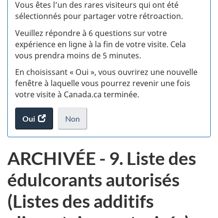
:
Vous êtes l’un des rares visiteurs qui ont été
sélectionnés pour partager votre rétroaction.
S
Veuillez répondre à 6 questions sur votre
d
expérience en ligne à la fin de votre visite. Cela
vous prendra moins de 5 minutes.
si
En choisissant « Oui », vous ouvrirez une nouvelle
w
fenêtre à laquelle vous pourrez revenir une fois
votre visite à Canada.ca terminée.
(t
Oui
accéder
Non
d
au
je
.
sondage.
ne
ARCHIVÉE - 9. Liste des
veux
pas
édulcorants autorisés
participer
au
(Listes des additifs
sondage
du