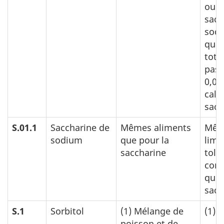
ou d
sacc
sodi
quan
tota
pas 
0,02
calc
sacc
S.01.1
Saccharine de
Mêmes aliments
Mêm
sodium
que pour la
limi
saccharine
tolé
cond
que 
sacc
S.1
Sorbitol
(1)
Mélange de
(1)
6
poisson et de