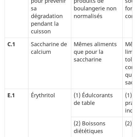
pour prévenir
produits de
sous
sa
boulangerie non
for
dégradation
normalisés
con
pendant la
cuisson
C.1
Saccharine de
Mêmes aliments
Mêm
calcium
que pour la
limi
saccharine
tolé
cond
que 
sacc
E.1
Érythritol
(1)
Édulcorants
(1)
B
de table
prat
indu
(2)
Boissons
(2)
3
diététiques