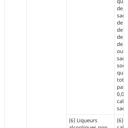
quel
de
sacc
de s
de c
de s
de p
ou d
sacc
sodi
quan
tota
pas 
0,09
calc
sacc
(6)
Liqueurs
(6)
0
alcooliques non
calc