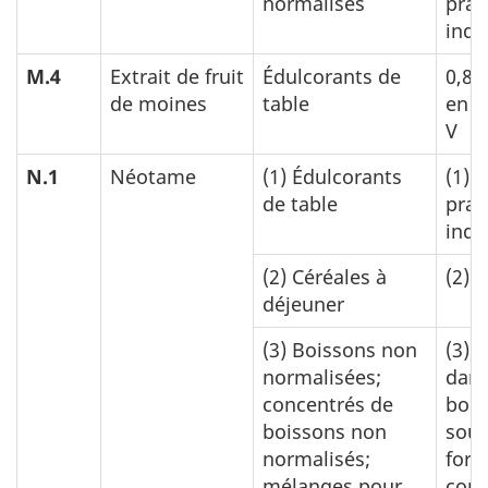
normalisés
prat
indu
M.4
Extrait de fruit
Édulcorants de
0,8 
de moines
table
en 
V
N.1
Néotame
(1)
Édulcorants
(1)
B
de table
prat
indu
(2)
Céréales à
(2)
0
déjeuner
(3)
Boissons non
(3)
0
normalisées;
dans
concentrés de
bois
boissons non
sous
normalisés;
for
mélanges pour
con