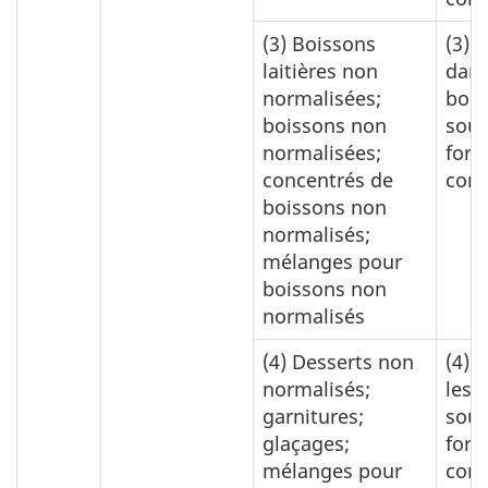
(3)
Boissons
(3)
0
laitières non
dans
normalisées;
bois
boissons non
sous
normalisées;
for
concentrés de
con
boissons non
normalisés;
mélanges pour
boissons non
normalisés
(4)
Desserts non
(4)
0
normalisés;
les 
garnitures;
sous
glaçages;
for
mélanges pour
con