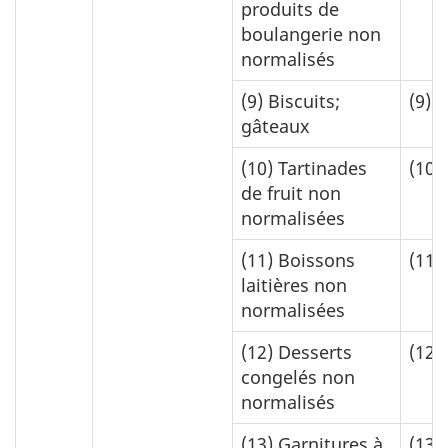
produits de
boulangerie non
normalisés
(9)
Biscuits;
(9)
1
gâteaux
(10)
Tartinades
(10)
de fruit non
normalisées
(11)
Boissons
(11)
laitières non
normalisées
(12)
Desserts
(12)
congelés non
normalisés
(13)
Garnitures à
(13)