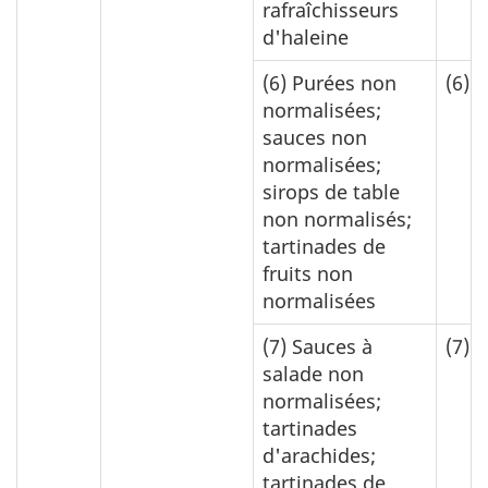
rafraîchisseurs
d'haleine
(6)
Purées non
(6)
0
normalisées;
sauces non
normalisées;
sirops de table
non normalisés;
tartinades de
fruits non
normalisées
(7)
Sauces à
(7)
0
salade non
normalisées;
tartinades
d'arachides;
tartinades de