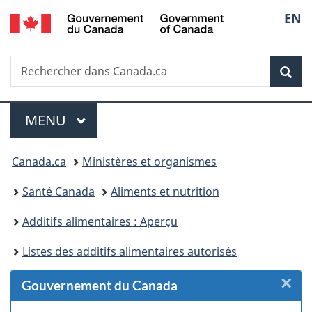
/
Sélec
EN
Passer
Passer
Passer
Passer
Government
au
au
à
à
de
of
Gestionnaire
contenu
«
la
Canada
Recherche
Rechercher
des
principal
Au
version
Rec
la
dans
Invitations
sujet
HTML
Canada.ca
du
simplifiée
langu
Menu
gouvernement
MENU
PRINCIPAL
»
Vous
Canada.ca
Ministères et organismes
êtes
Santé Canada
Aliments et nutrition
ici :
Additifs alimentaires : Aperçu
Listes des additifs alimentaires autorisés
×
F
Gouvernement du Canada