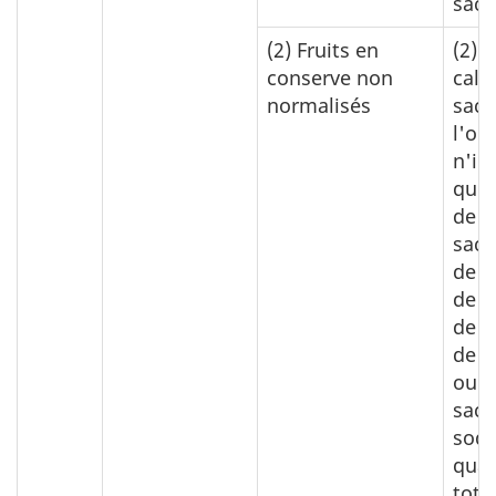
sacc
(2)
Fruits en
(2)
0
conserve non
calc
normalisés
sacc
l'on
n'im
quel
de
sacc
de s
de c
de s
de p
ou d
sacc
sodi
quan
tota