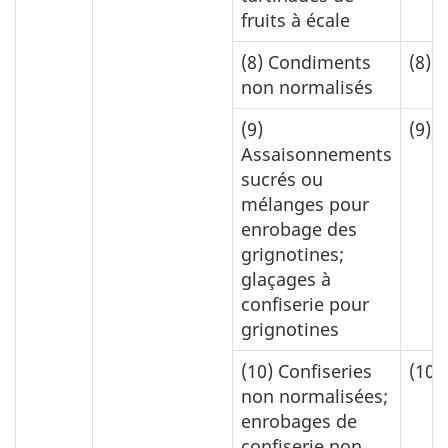
fruits à écale
(8)
Condiments
(8)
0
non normalisés
(9)
(9)
0
Assaisonnements
sucrés ou
mélanges pour
enrobage des
grignotines;
glaçages à
confiserie pour
grignotines
(10)
Confiseries
(10)
non normalisées;
enrobages de
confiserie non