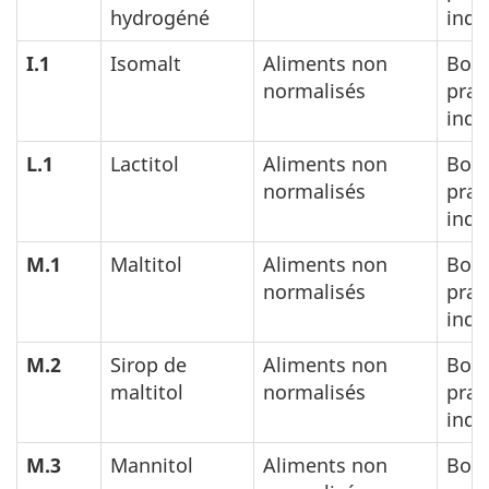
hydrogéné
indu
I.1
Isomalt
Aliments non
Bon
normalisés
prat
indu
L.1
Lactitol
Aliments non
Bon
normalisés
prat
indu
M.1
Maltitol
Aliments non
Bon
normalisés
prat
indu
M.2
Sirop de
Aliments non
Bon
maltitol
normalisés
prat
indu
M.3
Mannitol
Aliments non
Bon