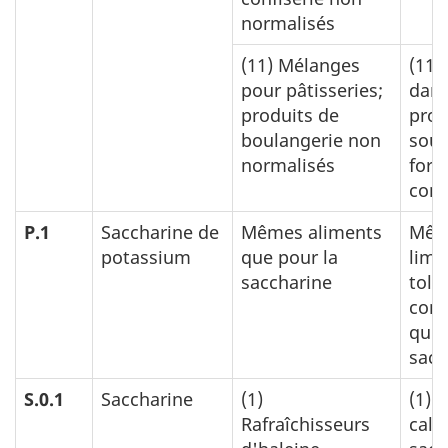
normalisés
(11)
Mélanges
(11)
pour pâtisseries;
dans
produits de
prod
boulangerie non
sous
normalisés
for
con
P.1
Saccharine de
Mêmes aliments
Mêm
potassium
que pour la
limi
saccharine
tolé
cond
que 
sacc
S.0.1
Saccharine
(1)
(1)
0
Rafraîchisseurs
calc