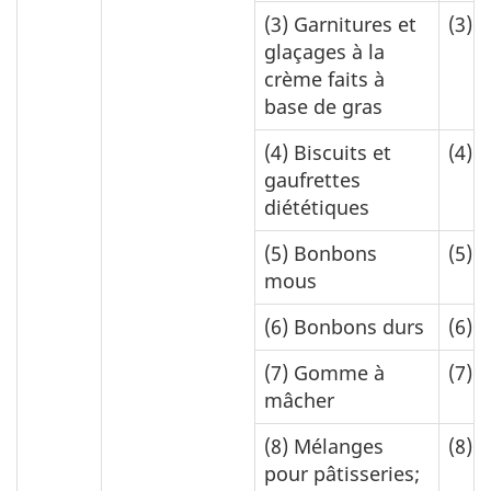
(3)
Garnitures et
(3)
6
glaçages à la
crème faits à
base de gras
(4)
Biscuits et
(4)
7
gaufrettes
diététiques
(5)
Bonbons
(5)
4
mous
(6)
Bonbons durs
(6)
9
(7)
Gomme à
(7)
7
mâcher
(8)
Mélanges
(8)
1
pour pâtisseries;