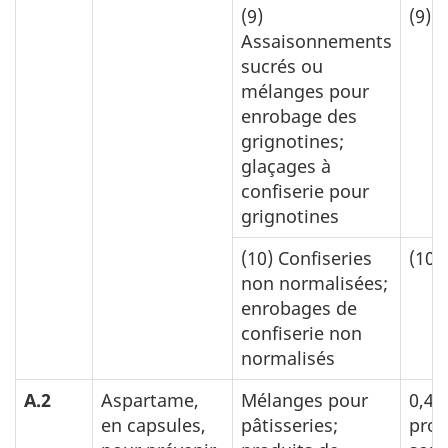
(9)
(9)
0
Assaisonnements
sucrés ou
mélanges pour
enrobage des
grignotines;
glaçages à
confiserie pour
grignotines
(10)
Confiseries
(10)
non normalisées;
enrobages de
confiserie non
normalisés
A.2
Aspartame,
Mélanges pour
0,4 
en capsules,
pâtisseries;
prod