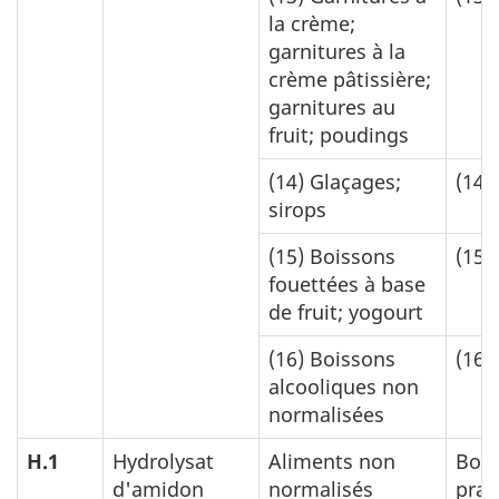
la crème;
garnitures à la
crème pâtissière;
garnitures au
fruit; poudings
(14)
Glaçages;
(14)
sirops
(15)
Boissons
(15)
fouettées à base
de fruit; yogourt
(16)
Boissons
(16)
alcooliques non
normalisées
H.1
Hydrolysat
Aliments non
Bon
d'amidon
normalisés
prat