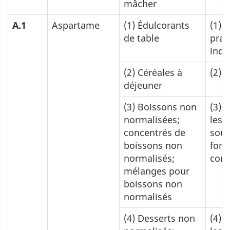
mâcher
A.1
Aspartame
(1)
Édulcorants
(1)
B
de table
prat
indu
(2)
Céréales à
(2)
0
déjeuner
(3)
Boissons non
(3)
0
normalisées;
les 
concentrés de
sous
boissons non
for
normalisés;
con
mélanges pour
boissons non
normalisés
(4)
Desserts non
(4)
0