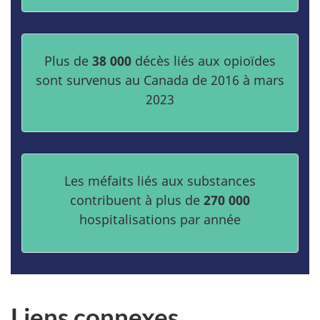
Plus de
38 000
décès liés aux opioïdes
sont survenus au Canada de 2016 à mars
2023
Les méfaits liés aux substances
contribuent à plus de
270 000
hospitalisations par année
Liens connexes