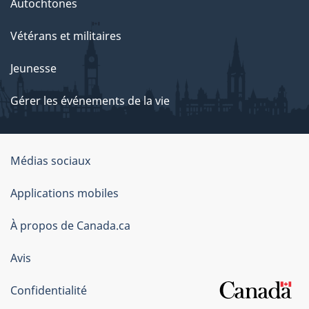
Autochtones
Vétérans et militaires
Jeunesse
Gérer les événements de la vie
Organisation
Médias sociaux
du
Applications mobiles
gouvernement
du
À propos de Canada.ca
Canada
Avis
Confidentialité