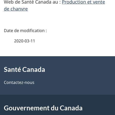
Web de Santé Canada au :
Production et vente
de chanvre
D
é
2020-03-11
t
À
a
Santé Canada
propos
i
de
l
Contactez-nous
ce
s
site
d
Gouvernement du Canada