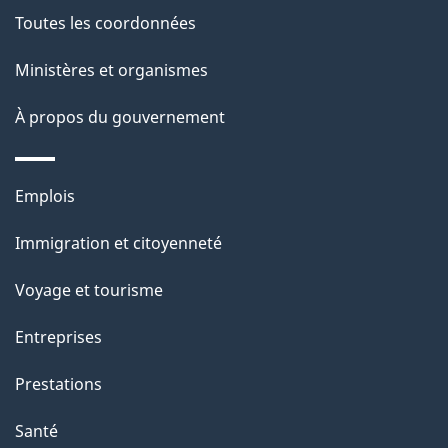
e
Toutes les coordonnées
l
Ministères et organismes
a
À propos du gouvernement
p
a
Thèmes
Emplois
g
et
Immigration et citoyenneté
sujets
e
Voyage et tourisme
Entreprises
Prestations
Santé