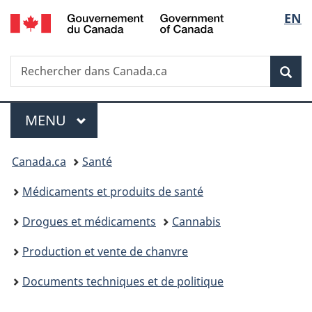
/
Sélec
EN
Passer
Passer
Passer
Government
au
à
à
de
of
contenu
«
la
Canada
Recherche
Rechercher
principal
Au
version
Rec
la
dans
sujet
HTML
Canada.ca
du
simplifiée
langu
Menu
gouvernement
MENU
PRINCIPAL
»
Vous
Canada.ca
Santé
êtes
Médicaments et produits de santé
ici :
Drogues et médicaments
Cannabis
Production et vente de chanvre
Documents techniques et de politique