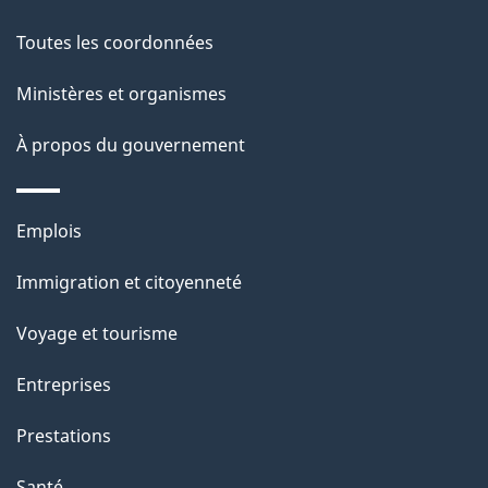
e
Toutes les coordonnées
l
Ministères et organismes
a
À propos du gouvernement
p
a
Thèmes
Emplois
g
et
Immigration et citoyenneté
sujets
e
Voyage et tourisme
Entreprises
Prestations
Santé