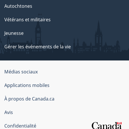
Autochtones
Vétérans et militaires
Jeunesse
Gérer les événements de la vie
Organisation
Médias sociaux
du
Applications mobiles
gouvernement
du
À propos de Canada.ca
Canada
Avis
Confidentialité