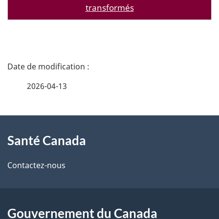
transformés
D
é
2026-04-13
t
À
a
Santé Canada
propos
i
de
l
Contactez-nous
ce
s
site
d
Gouvernement du Canada