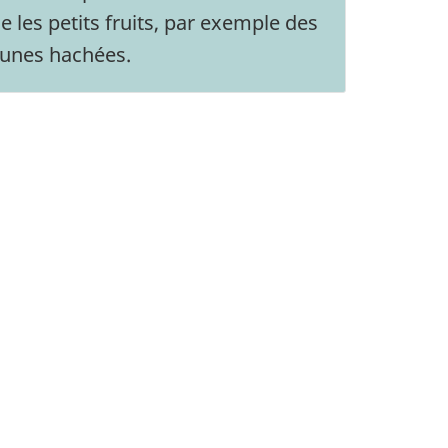
e les petits fruits, par exemple des
runes hachées.