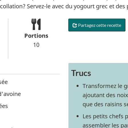
llation? Servez-le avec du yogourt grec et des pe
Partagez cette recette
Portions
10
Trucs
sée
Transformez le 
d'avoine
ajoutant des noix
que des raisins s
ées
Les petits chefs 
assembler les par