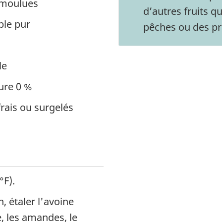
n moulues
d’autres fruits qu
ble pur
pêches ou des p
le
ture 0 %
frais ou surgelés
°F).
, étaler l'avoine
, les amandes, le