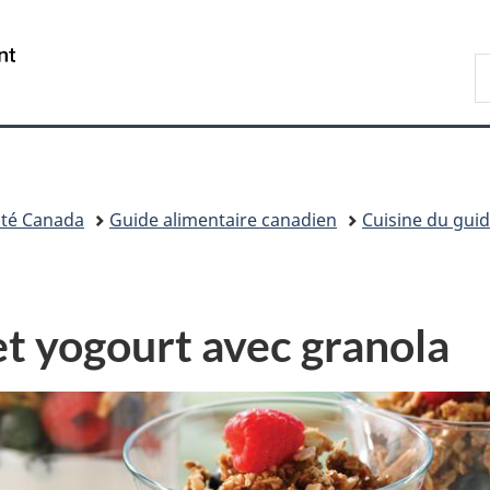
Passer
Passer
Passer
au
à
à
/
R
contenu
«
la
Government
d
principal
Au
version
of
C
sujet
HTML
Canada
du
simplifiée
gouvernement
»
té Canada
Guide alimentaire canadien
Cuisine du guid
 et yogourt avec granola