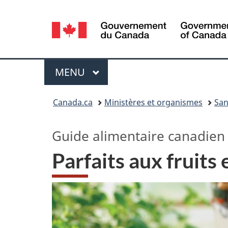
Sélection
de
la
Menu
MENU
PRINCIPAL
langue
Vous
Canada.ca
Ministères et organismes
San
êtes
Guide alimentaire canadien
ici :
Parfaits aux fruits