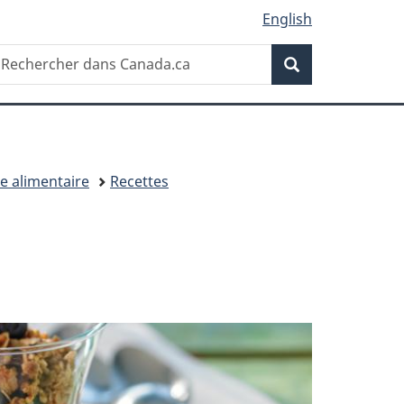
English
Recherche
echercher
Recherche
ans
anada.ca
e alimentaire
Recettes