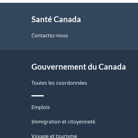
À
a
Santé Canada
propos
i
de
Contactez-nous
l
ce
s
site
Gouvernement du Canada
d
e
Toutes les coordonnées
l
Thèmes
Emplois
a
et
Immigration et citoyenneté
p
sujets
Voyage et tourisme