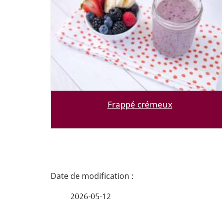
Frappé crémeux
D
é
2026-05-12
t