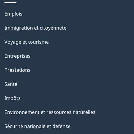
a
Thèmes
Emplois
g
et
Immigration et citoyenneté
sujets
e
Voyage et tourisme
Entreprises
Prestations
Santé
Impôts
Environnement et ressources naturelles
Sécurité nationale et défense