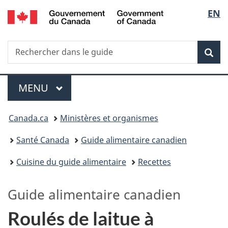
/
Sélec
EN
Passer
Passer
Passer
Government
au
à
à
de
of
contenu
«
la
Canada
Recherche
Rechercher
principal
Au
version
Rec
la
dans
sujet
HTML
le
du
simplifiée
langu
Menu
guide
gouvernement
MENU
PRINCIPAL
»
Vous
Canada.ca
Ministères et organismes
êtes
Santé Canada
Guide alimentaire canadien
ici :
Cuisine du guide alimentaire
Recettes
Guide alimentaire canadien
Roulés de laitue à