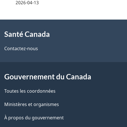
é
2026-04-13
t
À
a
Santé Canada
propos
i
de
l
Contactez-nous
ce
s
site
d
Gouvernement du Canada
e
Toutes les coordonnées
l
Ministères et organismes
a
À propos du gouvernement
p