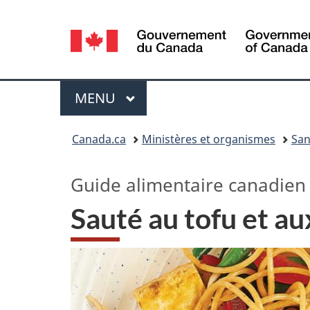
Sélection
de
la
Menu
MENU
PRINCIPAL
langue
Vous
Canada.ca
Ministères et organismes
San
êtes
Guide alimentaire canadien
ici :
Sauté au tofu et a