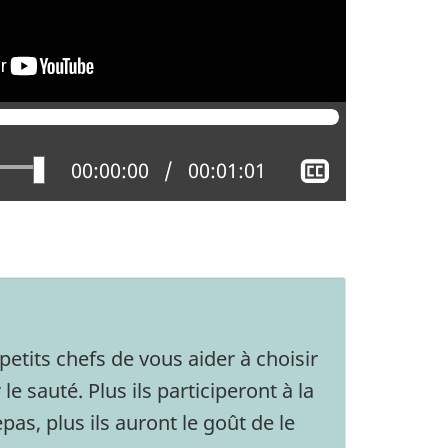
Afficher
Position actuelle :
00:00:00
Temps total :
00:01:01
le
sous-
titrage
tits chefs de vous aider à choisir
e sauté. Plus ils participeront à la
pas, plus ils auront le goût de le