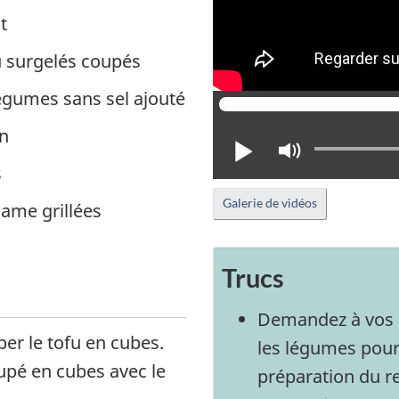
t
ou surgelés coupés
légumes sans sel ajouté
in
Lire
Activer
le
s
mode
Galerie de vidéos
same grillées
muet
Trucs
Demandez à vos pe
er le tofu en cubes.
les légumes pour l
upé en cubes avec le
préparation du re