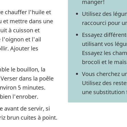
manger!
 chauffer l'huile et
Utilisez des lég
feu et mettre dans une
raccourci pour u
uit à cuisson et
Essayez différen
l'oignon et l'ail
utilisant vos lég
ir. Ajouter les
Essayez les champ
brocoli et le maï
le le bouillon, la
Vous cherchez un
 Verser dans la poêle
Utilisez des reste
 environ 5 minutes.
une substitution f
bien l'enrober.
avant de servir, si
riz brun cuites à point.