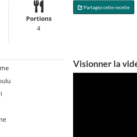
Partagez cette recette
Portions
4
Visionner la vid
erme
oulu
i
ame