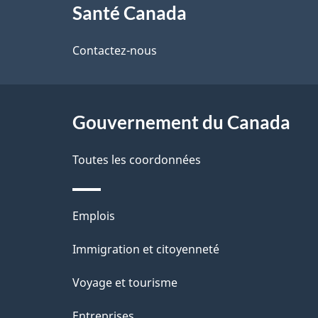
Santé Canada
propos
i
de
Contactez-nous
l
ce
s
site
Gouvernement du Canada
d
e
Toutes les coordonnées
l
Thèmes
Emplois
a
et
Immigration et citoyenneté
p
sujets
Voyage et tourisme
a
Entreprises