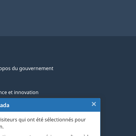
ropos du gouvernement
nce et innovation
×
Fermer
nada
ochtones
:
visiteurs qui ont été sélectionnés pour
rans et militaires
n.
Sondage
esse