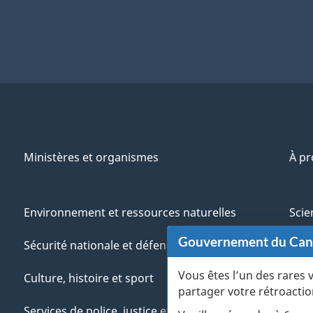
Ministères et organismes
À p
Environnement et ressources naturelles
Scie
Gouvernement du Ca
Sécurité nationale et défense
Aut
Vous êtes l’un des rares 
Culture, histoire et sport
Vété
partager votre rétroactio
Services de police, justice et urgences
Jeun