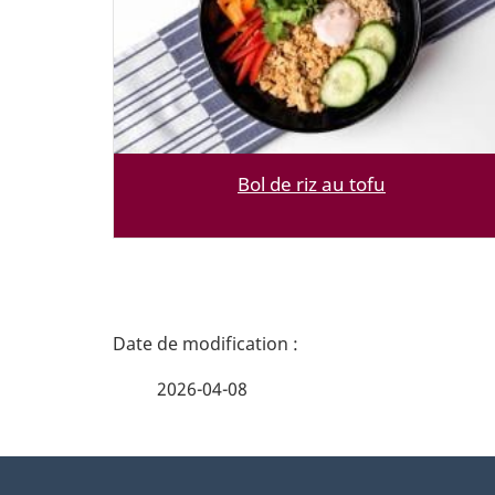
Bol de riz au tofu
D
é
2026-04-08
t
À
a