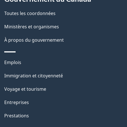
e
Toutes les coordonnées
l
Ministères et organismes
a
À propos du gouvernement
p
a
Thèmes
Emplois
g
et
Immigration et citoyenneté
sujets
e
Voyage et tourisme
Entreprises
Prestations