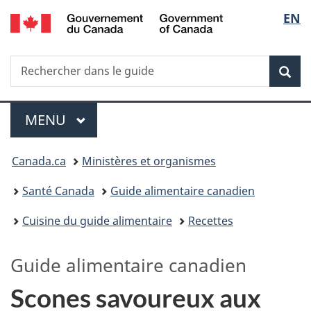
/
Sélec
EN
Passer
Passer
Passer
Government
au
à
à
de
of
contenu
«
la
Canada
Recherche
Rechercher
principal
Au
version
Rec
la
dans
sujet
HTML
le
du
simplifiée
langu
Menu
guide
gouvernement
MENU
PRINCIPAL
»
Vous
Canada.ca
Ministères et organismes
êtes
Santé Canada
Guide alimentaire canadien
ici :
Cuisine du guide alimentaire
Recettes
Guide alimentaire canadien
Scones savoureux aux