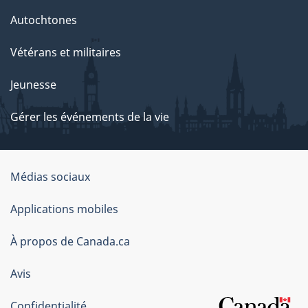
Autochtones
Vétérans et militaires
Jeunesse
Gérer les événements de la vie
Organisation
Médias sociaux
du
Applications mobiles
gouvernement
du
À propos de Canada.ca
Canada
Avis
Confidentialité