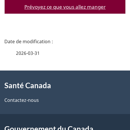
Prévoyez ce que vous allez manger
D
é
2026-03-31
t
À
a
Santé Canada
propos
i
de
l
Contactez-nous
ce
s
site
d
Gouvernement du Canada