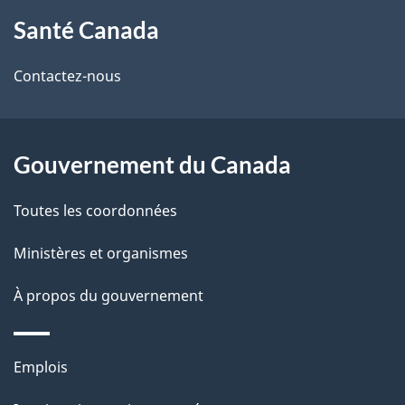
À
a
Santé Canada
propos
i
de
l
Contactez-nous
ce
s
site
d
Gouvernement du Canada
e
Toutes les coordonnées
l
Ministères et organismes
a
À propos du gouvernement
p
a
Thèmes
Emplois
g
et