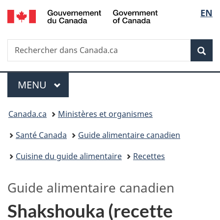
/
Sélec
EN
Passer
Passer
Passer
Government
au
à
à
de
of
contenu
«
la
Canada
Recherche
Rechercher
principal
Au
version
Rec
la
dans
sujet
HTML
Canada.ca
du
simplifiée
langu
Menu
gouvernement
MENU
PRINCIPAL
»
Vous
Canada.ca
Ministères et organismes
êtes
Santé Canada
Guide alimentaire canadien
ici :
Cuisine du guide alimentaire
Recettes
Guide alimentaire canadien
Shakshouka (recette