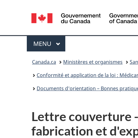
Sélection
de
la
Menu
MENU
PRINCIPAL
langue
Vous
Canada.ca
Ministères et organismes
San
êtes
Conformité et application de la loi : Médic
ici :
Documents d'orientation – Bonnes pratique
Lettre couverture -
fabrication et d'e