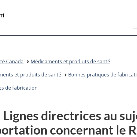
Passer
Passer
Passer
au
à
à
/
R
contenu
«
la
Government
d
principal
Au
version
of
C
sujet
HTML
Canada
du
simplifiée
gouvernement
»
té Canada
Médicaments et produits de santé
aments et produits de santé
Bonnes pratiques de fabricat
s de fabrication
 Lignes directrices au suj
xportation concernant le