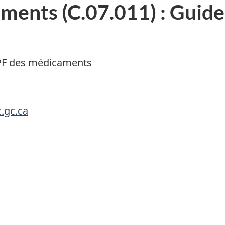
aments (C.07.011) : Guid
BPF des médicaments
.gc.ca