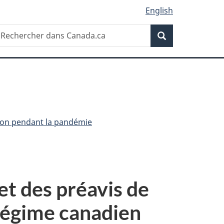
English
Recherche
echercher
Recherche
ans
anada.ca
ion pendant la pandémie
et des préavis de
 Régime canadien