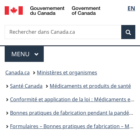
/
Sélec
EN
Passer
Passer
Passer
Government
au
à
à
de
of
contenu
«
la
Canada
Recherche
Rechercher
principal
Au
version
Rec
la
dans
sujet
HTML
Canada.ca
du
simplifiée
langu
Menu
gouvernement
MENU
PRINCIPAL
»
Vous
Canada.ca
Ministères et organismes
êtes
Santé Canada
Médicaments et produits de santé
ici :
Conformité et application de la loi : Médicaments et produits de santé
Bonnes pratiques de fabrication pendant la pandémie
Formulaires – Bonnes pratiques de fabrication – Médicaments et produits de santé