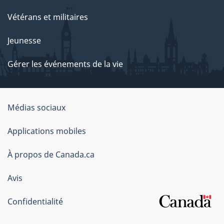
Vétérans et militaires
Jeunesse
Gérer les événements de la vie
Organisation
Médias sociaux
du
Applications mobiles
gouvernement
du
À propos de Canada.ca
Canada
Avis
Confidentialité