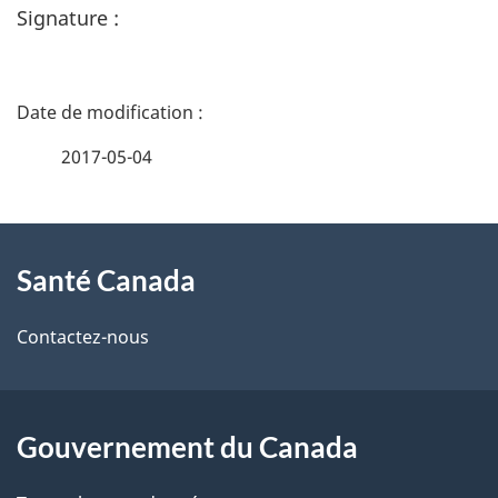
Signature :
D
é
2017-05-04
t
À
a
Santé Canada
propos
i
de
l
Contactez-nous
ce
s
site
d
Gouvernement du Canada
e