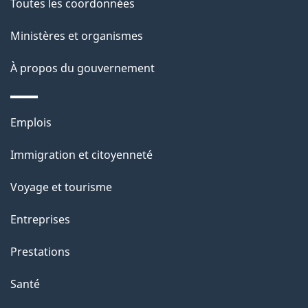
Toutes les coordonnées
l
Ministères et organismes
a
À propos du gouvernement
p
a
Thèmes
Emplois
g
et
Immigration et citoyenneté
sujets
e
Voyage et tourisme
Entreprises
Prestations
Santé