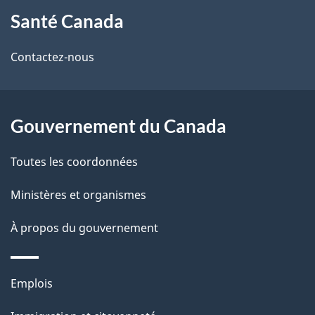
a
Santé Canada
propos
i
de
l
Contactez-nous
ce
s
site
d
Gouvernement du Canada
e
Toutes les coordonnées
l
Ministères et organismes
a
À propos du gouvernement
p
a
Thèmes
Emplois
g
et