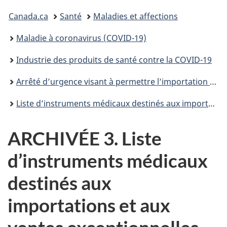
Vous
Canada.ca
Santé
Maladies et affections
êtes
Maladie à coronavirus (COVID-19)
ici :
Industrie des produits de santé contre la COVID-19
Arrêté d’urgence visant à permettre l’importation et la vente exceptionnelles pour aider à prévenir les pénuries occasionnées par la COVID-19
Liste d’instruments médicaux destinés aux importations et aux ventes exceptionnelles
ARCHIVÉE 3. Liste
d’instruments médicaux
destinés aux
importations et aux