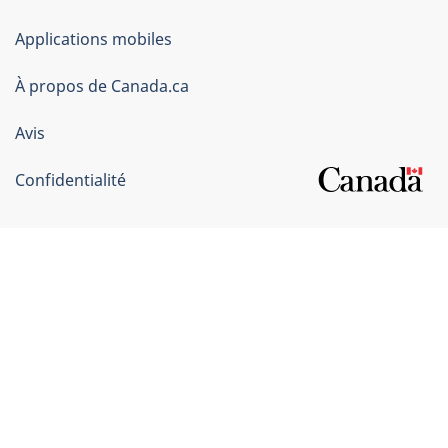
du
Applications mobiles
gouvernement
du
À propos de Canada.ca
Canada
Avis
Confidentialité