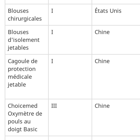
Blouses
I
États Unis
chirurgicales
Blouses
I
Chine
d'isolement
jetables
Cagoule de
I
Chine
protection
médicale
jetable
Choicemed
III
Chine
Oxymètre de
pouls au
doigt Basic