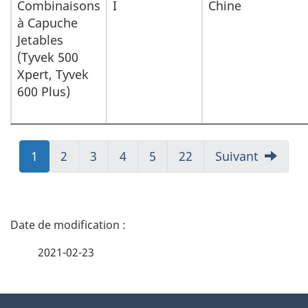
Combinaisons
I
Chine
à Capuche
Jetables
(Tyvek 500
Xpert, Tyvek
600 Plus)
Aller
1
Aller
2
Aller
3
Aller
4
Aller
5
Aller
22
Suivant
à:
à:
à:
à:
à:
à:
Page
Page
Page
Page
Page
Page
D
é
2021-02-23
t
À