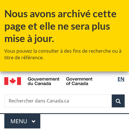
Passer
Passer
Passer
Passer
Nous avons archivé cette
au
au
à
à
Gestionnaire
contenu
«
la
page et elle ne sera plus
des
principal
Au
version
Invitations
sujet
HTML
mise à jour.
du
simplifiée
gouvernement
Vous pouvez la consulter à des fins de recherche ou à
»
titre de référence.
/
Sélec
EN
Government
de
of
Canada
Recherche
Rechercher
Rec
la
dans
Canada.ca
langu
Menu
MENU
PRINCIPAL