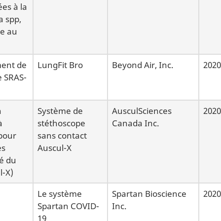
es à la
a spp,
re au
ment de
LungFit Bro
Beyond Air, Inc.
2020
e SRAS-
n
Système de
AusculSciences
2020
à
stéthoscope
Canada Inc.
 pour
sans contact
es
Auscul-X
té du
l-X)
Le système
Spartan Bioscience
2020
Spartan COVID-
Inc.
19