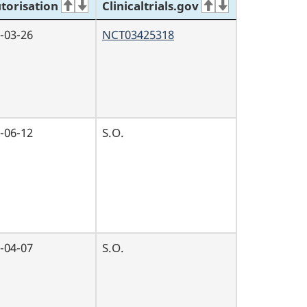
torisation
Clinicaltrials.gov
-03-26
NCT03425318
-06-12
S.O.
-04-07
S.O.