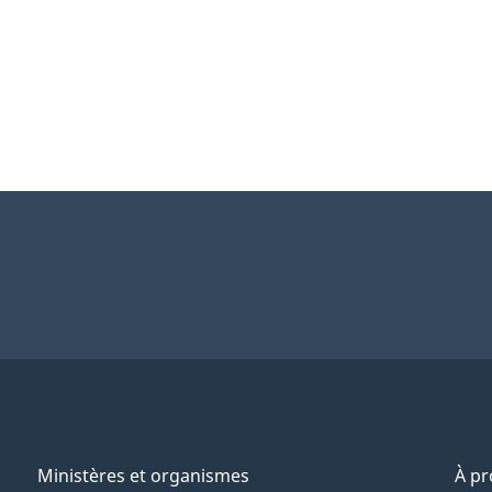
Page
Page
Page
Page
Page
Ministères et organismes
À p