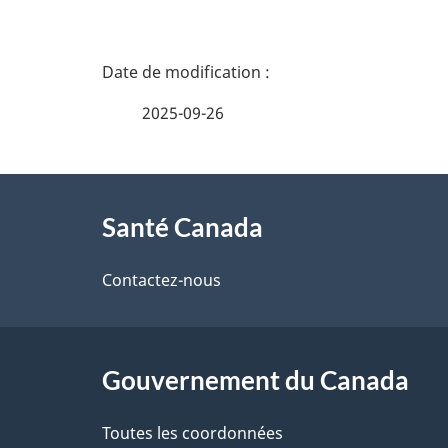
D
é
2025-09-26
t
À
a
Santé Canada
propos
i
de
Contactez-nous
l
ce
s
site
Gouvernement du Canada
d
e
Toutes les coordonnées