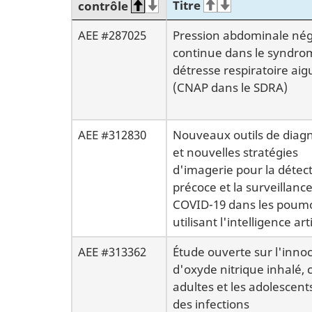
Titre
contrôle
AEE #287025
Pression abdominale nég
continue dans le syndro
détresse respiratoire aig
(CNAP dans le SDRA)
AEE #312830
Nouveaux outils de diagn
et nouvelles stratégies
d'imagerie pour la détec
précoce et la surveillance
COVID-19 dans les poum
utilisant l'intelligence arti
AEE #313362
Étude ouverte sur l'innoc
d'oxyde nitrique inhalé, 
adultes et les adolescent
des infections