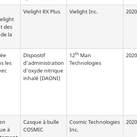
Vielight RX Plus
Vielight Inc.
2020
ielight
t des
de la
th
vée
Dispositif
12
Man
2020
s les
d'administration
Technologies
vec
d'oxyde nitrique
inhalé (DAONI)
 en
Casque à bulle
Cosmic Technologies
2020
que à
COSMIC
Inc.
itement