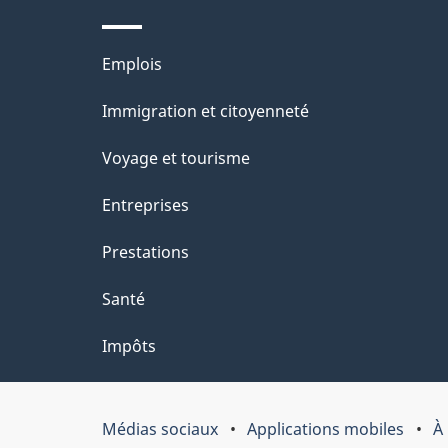
l
Thèmes
Emplois
a
et
Immigration et citoyenneté
p
sujets
Voyage et tourisme
a
Entreprises
g
Prestations
e
Santé
Impôts
Médias sociaux
Applications mobiles
À
Organisation