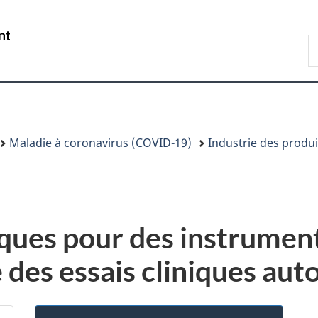
Passer
Passer
Passer
au
à
à
/
R
contenu
«
la
Government
d
principal
Au
version
of
C
sujet
HTML
Canada
du
simplifiée
gouvernement
»
Maladie à coronavirus (COVID-19)
Industrie des produi
niques pour des instrume
 des essais cliniques aut