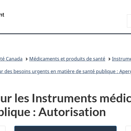
Passer
Passer
Passer
au
à
à
/
R
contenu
«
la
Government
d
principal
Au
version
of
C
sujet
HTML
Canada
du
simplifiée
gouvernement
»
té Canada
Médicaments et produits de santé
Instrum
r des besoins urgents en matière de santé publique : Aper
 sur les Instruments médi
lique : Autorisation