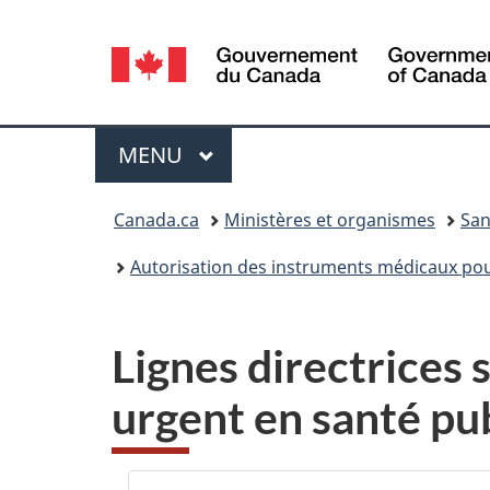
Sélection
de
la
Menu
MENU
PRINCIPAL
langue
Vous
Canada.ca
Ministères et organismes
San
êtes
Autorisation des instruments médicaux pou
ici :
Lignes directrices
urgent en santé pub