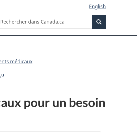
English
Recherche
echercher
Recherche
ans
anada.ca
ents médicaux
çu
caux pour un besoin