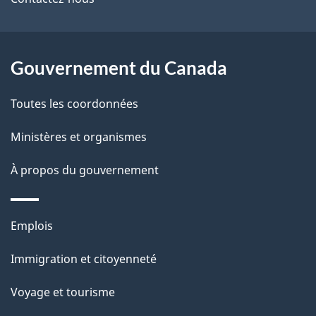
de
l
ce
s
site
d
Gouvernement du Canada
e
Toutes les coordonnées
l
Ministères et organismes
a
À propos du gouvernement
p
a
Thèmes
Emplois
g
et
Immigration et citoyenneté
sujets
e
Voyage et tourisme