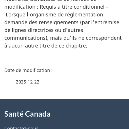
modification : Requis à titre conditionnel –
Lorsque l'organisme de réglementation
demande des renseignements (par l'entremise
de lignes directrices ou d'autres
communications), mais qu'ils ne correspondent
à aucun autre titre de ce chapitre.
D
é
2025-12-22
t
À
a
Santé Canada
propos
i
Contactez-nous