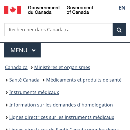
/
Sélec
EN
Passer
Passer
Passer
Government
au
à
à
de
of
contenu
«
la
Canada
Recherche
Rechercher
principal
Au
version
Rec
la
dans
sujet
HTML
Canada.ca
du
simplifiée
langu
Menu
gouvernement
MENU
PRINCIPAL
»
Vous
Canada.ca
Ministères et organismes
êtes
Santé Canada
Médicaments et produits de santé
ici :
Instruments médicaux
Information sur les demandes d'homologation
Lignes directrices sur les instruments médicaux
Lignes directrices de Santé Canada pour les demandes d’homologation d’instruments médicaux fondées sur la table des matières de l’IMDRF