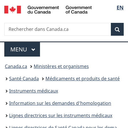
/
Sélec
EN
Passer
Passer
Passer
Government
au
à
à
de
of
contenu
«
la
Canada
Recherche
Rechercher
principal
Au
version
Rec
la
dans
sujet
HTML
Canada.ca
du
simplifiée
langu
Menu
gouvernement
MENU
PRINCIPAL
»
Vous
Canada.ca
Ministères et organismes
êtes
Santé Canada
Médicaments et produits de santé
ici :
Instruments médicaux
Information sur les demandes d'homologation
Lignes directrices sur les instruments médicaux
Lignes directrices de Santé Canada pour les demandes d’homologation d’instruments médicaux fondées sur la table des matières de l’IMDRF