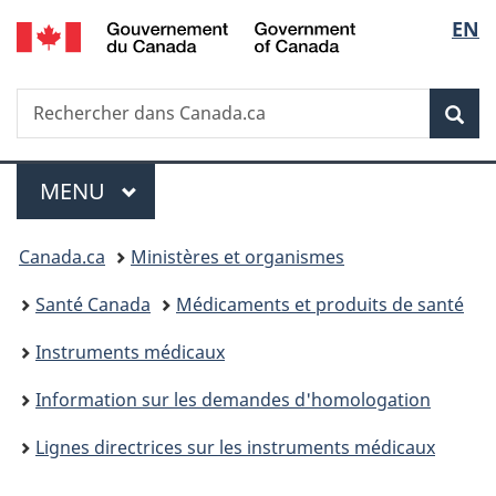
/
Sélec
EN
Passer
Passer
Passer
Government
au
à
à
de
of
contenu
«
la
Canada
Recherche
Rechercher
principal
Au
version
Rec
la
dans
sujet
HTML
Canada.ca
du
simplifiée
langu
Menu
gouvernement
MENU
PRINCIPAL
»
Vous
Canada.ca
Ministères et organismes
êtes
Santé Canada
Médicaments et produits de santé
ici :
Instruments médicaux
Information sur les demandes d'homologation
Lignes directrices sur les instruments médicaux