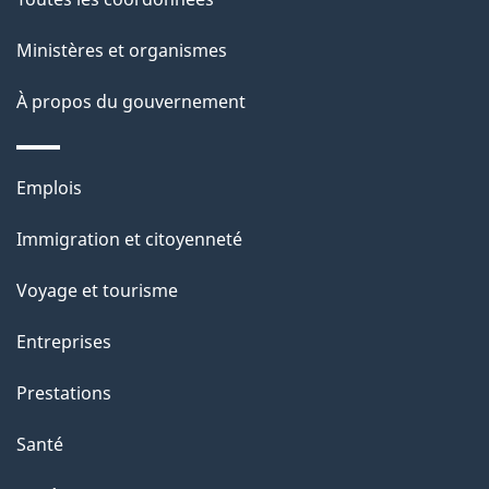
l
Ministères et organismes
a
À propos du gouvernement
p
a
Thèmes
Emplois
g
et
Immigration et citoyenneté
sujets
e
Voyage et tourisme
Entreprises
Prestations
Santé