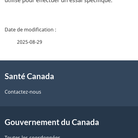
D
é
2025-08-29
t
À
a
Santé Canada
propos
i
de
l
Contactez-nous
ce
s
site
d
Gouvernement du Canada
e
Toutes les coordonnées