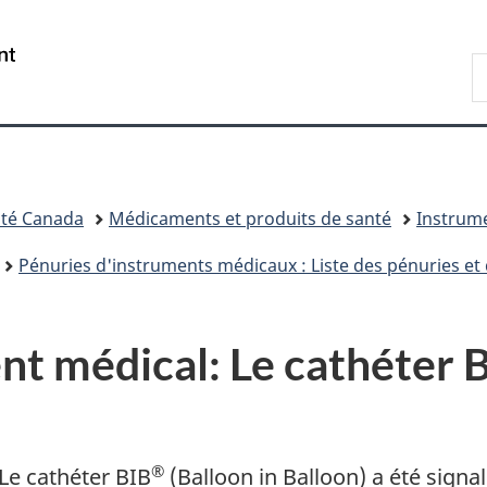
Passer
Passer
Passer
au
à
à
/
R
contenu
«
la
Government
d
principal
Au
version
of
C
sujet
HTML
Canada
du
simplifiée
gouvernement
»
té Canada
Médicaments et produits de santé
Instrum
Pénuries d'instruments médicaux : Liste des pénuries et 
nt médical: Le cathéter 
®
Le cathéter BIB
(Balloon in Balloon) a été sign