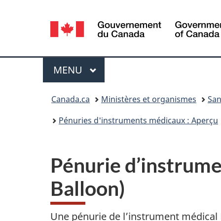
Sélection
de
la
Menu
MENU
PRINCIPAL
langue
Vous
Canada.ca
Ministères et organismes
San
êtes
Pénuries d'instruments médicaux : Aperçu
ici :
Pénurie d’instrume
Balloon)
Une pénurie de l’instrument médical 