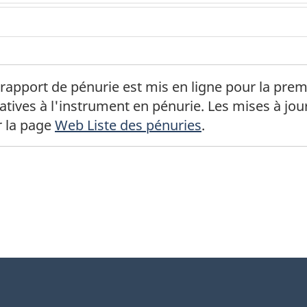
 bas de page
n rapport de pénurie est mis en ligne pour la pre
tives à l'instrument en pénurie. Les mises à jour 
r la page
Web Liste des pénuries
.