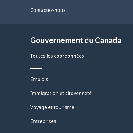
i
b
de
Contactez-nous
l
a
ce
s
s
site
Gouvernement du Canada
d
d
e
Toutes les coordonnées
e
l
p
Thèmes
Emplois
a
a
et
Immigration et citoyenneté
p
g
sujets
Voyage et tourisme
a
e
Entreprises
g