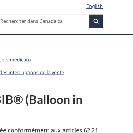
English
Recherche
echercher
Recherche
ans
anada.ca
ents médicaux
des interruptions de la vente
BIB® (Balloon in
alée conformément aux articles 62.21