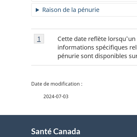
Raison de la pénurie
Note
N
Retour à la référence de la note de
1
Cette date reflète lorsqu'u
de
informations spécifiques rela
o
bas
pénurie sont disponibles su
de
t
page
1
D
e
é
s
2024-07-03
t
d
À
a
e
Santé Canada
propos