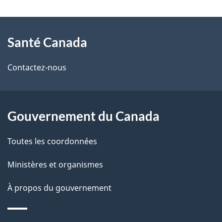
t
À
a
Santé Canada
propos
i
de
l
Contactez-nous
ce
s
site
d
Gouvernement du Canada
e
Toutes les coordonnées
l
Ministères et organismes
a
À propos du gouvernement
p
a