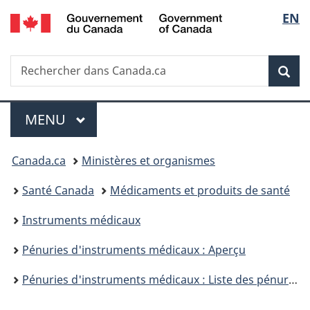
/
Sélec
EN
Passer
Passer
Passer
Government
au
à
à
de
of
contenu
«
la
Canada
Recherche
Rechercher
principal
Au
version
Rec
la
dans
sujet
HTML
Canada.ca
du
simplifiée
langu
Menu
gouvernement
MENU
PRINCIPAL
»
Vous
Canada.ca
Ministères et organismes
êtes
Santé Canada
Médicaments et produits de santé
ici :
Instruments médicaux
Pénuries d'instruments médicaux : Aperçu
Pénuries d'instruments médicaux : Liste des pénuries et des interruptions de la vente