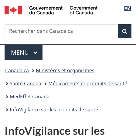
/
Sélec
EN
Passer
Passer
Passer
Government
au
à
à
de
of
contenu
«
la
Canada
Recherche
Rechercher
principal
Au
version
Rec
la
dans
sujet
HTML
Canada.ca
du
simplifiée
langu
Menu
gouvernement
MENU
PRINCIPAL
»
Vous
Canada.ca
Ministères et organismes
êtes
Santé Canada
Médicaments et produits de santé
ici :
MedEffet Canada
InfoVigilance sur les produits de santé
InfoVigilance sur les