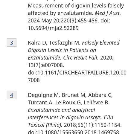
bas
Measurement of digoxin levels falsely
de
affected by enzalutamide.
Med J Aust.
page
2024 May 20
;220(9):455-456. doi:
2
10.5694/mja2.52289
Note
Kalra D, Tesfazghi M.
Falsely Elevated
Retour à la référence de la note de bas de page
3
de
Digoxin Levels in Patients on
bas
Enzalutamide.
Circ Heart Fail.
2020;
de
13(7):e007008.
page
doi:10.1161/CIRCHEARTFAILURE.120.00
3
7008
Note
Deguigne M, Brunet M, Abbara C,
Retour à la référence de la note de bas de page
4
de
Turcant A, Le Roux G, Lelièvre B.
bas
Enzalutamide and analytical
de
interferences in digoxin assays.
Clin
page
Toxicol (Phila).
2018;56(11):1150-1154.
4
doi:10.1080/15563650.2018.1469758