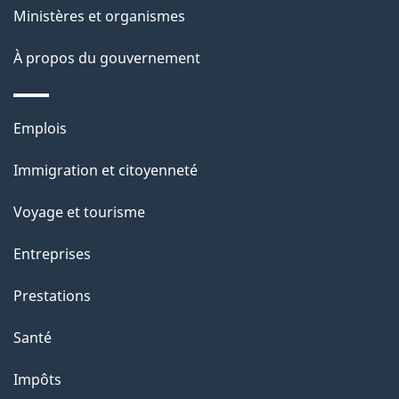
e
Ministères et organismes
a
À propos du gouvernement
p
a
Thèmes
Emplois
g
et
Immigration et citoyenneté
sujets
e
Voyage et tourisme
Entreprises
Prestations
Santé
Impôts