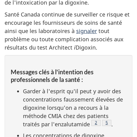
de l'intoxication par la digoxine.
Santé Canada continue de surveiller ce risque et
encourage les fournisseurs de soins de santé
ainsi que les laboratoires à
signaler
tout
problème ou toute complication associés aux
résultats du test Architect
i
Digoxin.
Messages clés à l'intention des
professionnels de la santé :
Garder à l'esprit qu'il peut y avoir des
concentrations faussement élevées de
digoxine lorsqu'on a recours à la
méthode CMIA chez des patients
Note de bas de pag
2
Note de bas d
5
traités par l'enzalutamide
.
Les concentrations de digoxine