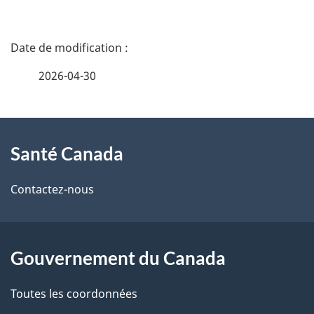
d
D
e
é
b
2026-04-30
t
a
À
a
s
Santé Canada
propos
i
d
de
l
Contactez-nous
e
ce
s
p
site
d
a
Gouvernement du Canada
e
g
Toutes les coordonnées
l