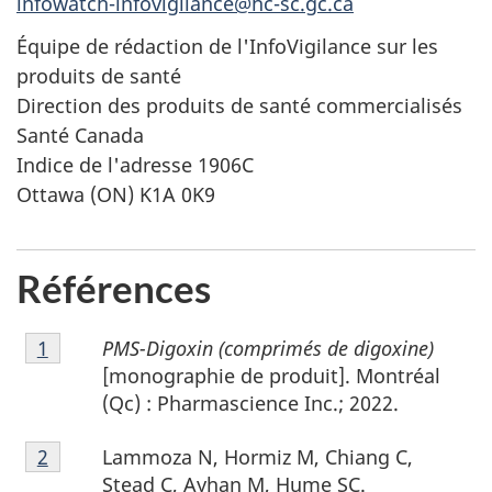
infowatch-infovigilance@hc-sc.gc.ca
Équipe de rédaction de l'InfoVigilance sur les
produits de santé
Direction des produits de santé commercialisés
Santé Canada
Indice de l'adresse 1906C
Ottawa (ON) K1A 0K9
Références
Note
PMS-Digoxin (comprimés de digoxine)
Retour à la référence de la note de bas de page
1
de
[monographie de produit]. Montréal
bas
(Qc) : Pharmascience Inc.; 2022.
de
Note
page
Lammoza N, Hormiz M, Chiang C,
Retour à la référence de la note de bas de page
2
de
1
Stead C, Ayhan M, Hume SC.