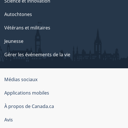
Science et innovation
Autochtones
Vétérans et militaires
Jeunesse
Gérer les événements de la vie
Organisation
Médias sociaux
du
Applications mobiles
gouvernement
du
À propos de Canada.ca
Canada
Avis