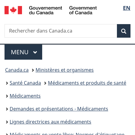
/
Sélec
EN
Passer
Passer
Passer
Government
au
à
à
de
of
contenu
«
la
Canada
Recherche
Rechercher
principal
Au
version
Rec
la
dans
sujet
HTML
Canada.ca
du
simplifiée
langu
Menu
gouvernement
MENU
PRINCIPAL
»
Vous
Canada.ca
Ministères et organismes
êtes
Santé Canada
Médicaments et produits de santé
ici :
Médicaments
Demandes et présentations - Médicaments
Lignes directrices aux médicaments
Médicaments en vente libre: Normes d'étiquetages - Produits pharmaceutiques