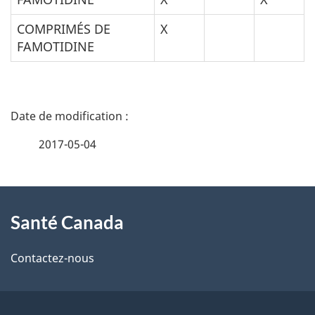
COMPRIMÉS DE
X
FAMOTIDINE
D
é
2017-05-04
t
À
a
Santé Canada
propos
i
de
l
Contactez-nous
ce
s