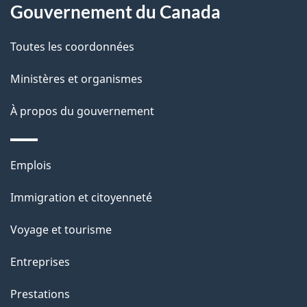
site
d
Gouvernement du Canada
e
Toutes les coordonnées
l
Ministères et organismes
a
À propos du gouvernement
p
a
Thèmes
Emplois
g
et
Immigration et citoyenneté
sujets
e
Voyage et tourisme
Entreprises
Prestations