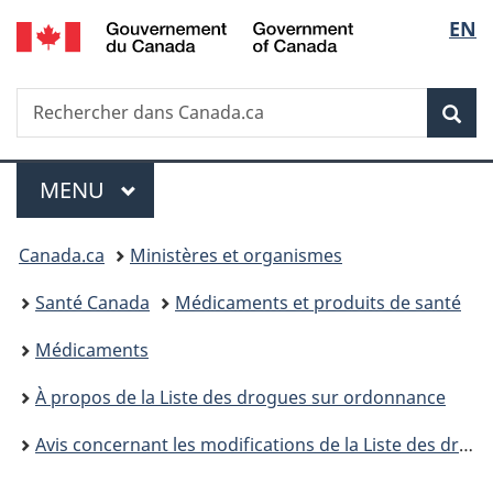
/
Sélec
EN
Passer
Passer
Passer
Government
au
à
à
de
of
contenu
«
la
Canada
Recherche
Rechercher
principal
Au
version
Rec
la
dans
sujet
HTML
Canada.ca
du
simplifiée
langu
Menu
gouvernement
MENU
PRINCIPAL
»
Vous
Canada.ca
Ministères et organismes
êtes
Santé Canada
Médicaments et produits de santé
ici :
Médicaments
À propos de la Liste des drogues sur ordonnance
Avis concernant les modifications de la Liste des drogues sur ordonnance