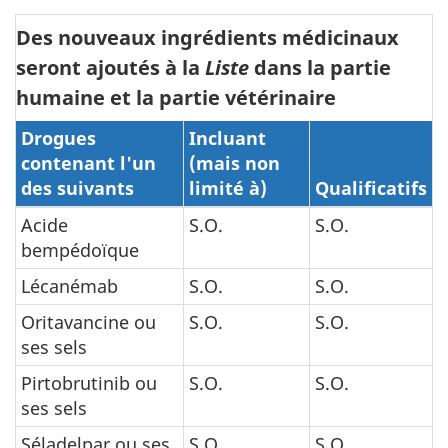
Des nouveaux ingrédients médicinaux
seront ajoutés à la
Liste
dans la partie
humaine et la partie vétérinaire
Drogues
Incluant
contenant l'un
(mais non
des suivants
limité à)
Qualificatifs
Acide
S.O.
S.O.
bempédoïque
Lécanémab
S.O.
S.O.
Oritavancine ou
S.O.
S.O.
ses sels
Pirtobrutinib ou
S.O.
S.O.
ses sels
Séladelpar ou ses
S.O.
S.O.