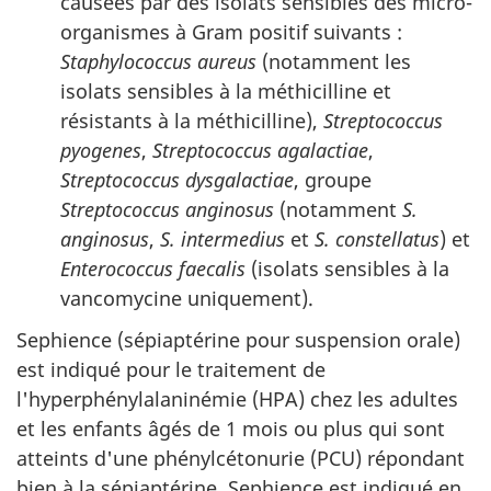
causées par des isolats sensibles des micro-
organismes à Gram positif suivants :
Staphylococcus aureus
(notamment les
isolats sensibles à la méthicilline et
résistants à la méthicilline),
Streptococcus
pyogenes
,
Streptococcus agalactiae
,
Streptococcus dysgalactiae
, groupe
Streptococcus anginosus
(notamment
S.
anginosus
,
S. intermedius
et
S. constellatus
) et
Enterococcus faecalis
(isolats sensibles à la
vancomycine uniquement).
Sephience (sépiaptérine pour suspension orale)
est indiqué pour le traitement de
l'hyperphénylalaninémie (HPA) chez les adultes
et les enfants âgés de 1 mois ou plus qui sont
atteints d'une phénylcétonurie (PCU) répondant
bien à la sépiaptérine. Sephience est indiqué en