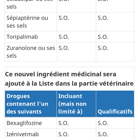
sels
Sépiaptérine ou
S.O.
S.O.
ses sels
Toripalimab
S.O.
S.O.
Zuranolone ou ses
S.O.
S.O.
sels
Ce nouvel ingrédient médicinal sera
ajouté à la Liste dans la partie vétérinaire
Drogues
Incluant
contenant l'un
(mais non
des suivants
limité à)
Qualificatifs
Bexaglifozine
S.O.
S.O.
Izénivetmab
S.O.
S.O.