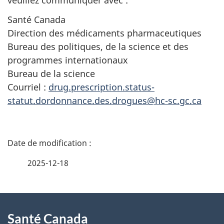
veuillez communiquer avec :
Santé Canada
Direction des médicaments pharmaceutiques
Bureau des politiques, de la science et des
programmes internationaux
Bureau de la science
Courriel :
drug.prescription.status-
statut.dordonnance.des.drogues@hc-sc.gc.ca
D
é
2025-12-18
t
À
a
Santé Canada