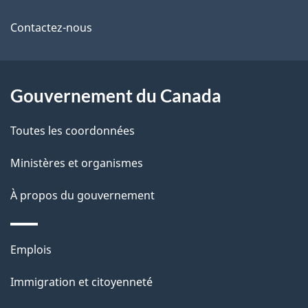
propos
i
de
l
Contactez-nous
ce
s
site
d
Gouvernement du Canada
e
Toutes les coordonnées
l
Ministères et organismes
a
À propos du gouvernement
p
a
Thèmes
Emplois
g
et
Immigration et citoyenneté
sujets
e