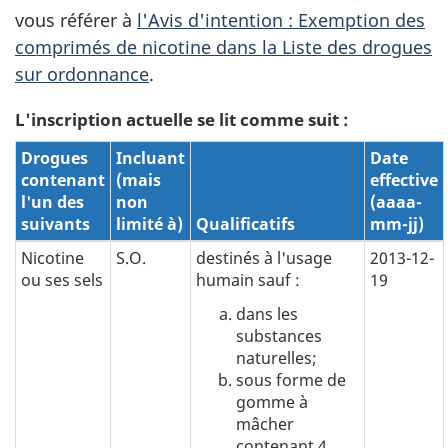
vous référer à
l'Avis d'intention : Exemption des
comprimés de nicotine dans la Liste des drogues
sur ordonnance
.
L'inscription actuelle se lit comme suit :
Drogues
Incluant
Date
contenant
(mais
effective
l'un des
non
(aaaa-
suivants
limité à)
Qualificatifs
mm-jj)
Nicotine
S.O.
destinés à l'usage
2013-12-
ou ses sels
humain sauf :
19
dans les
substances
naturelles;
sous forme de
gomme à
mâcher
contenant 4