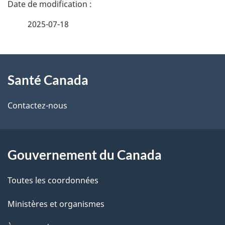
D
é
2025-07-18
t
À
a
Santé Canada
propos
i
de
l
Contactez-nous
ce
s
site
d
Gouvernement du Canada
e
Toutes les coordonnées
l
Ministères et organismes
a