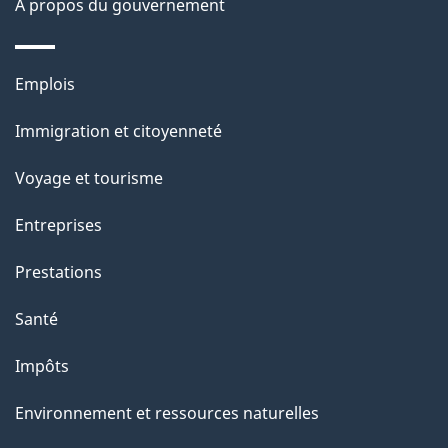
À propos du gouvernement
p
a
Thèmes
Emplois
g
et
Immigration et citoyenneté
sujets
e
Voyage et tourisme
Entreprises
Prestations
Santé
Impôts
Environnement et ressources naturelles