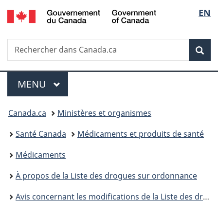
/
Sélec
EN
Passer
Passer
Passer
Government
au
à
à
de
of
contenu
«
la
Canada
Recherche
Rechercher
principal
Au
version
Rec
la
dans
sujet
HTML
Canada.ca
du
simplifiée
langu
Menu
gouvernement
MENU
PRINCIPAL
»
Vous
Canada.ca
Ministères et organismes
êtes
Santé Canada
Médicaments et produits de santé
ici :
Médicaments
À propos de la Liste des drogues sur ordonnance
Avis concernant les modifications de la Liste des drogues sur ordonnance