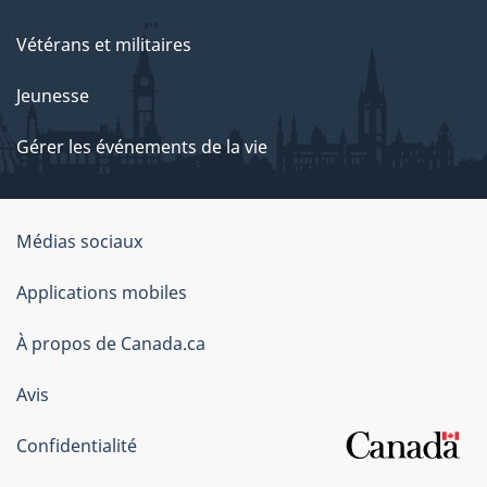
Vétérans et militaires
Jeunesse
Gérer les événements de la vie
Organisation
Médias sociaux
du
Applications mobiles
gouvernement
du
À propos de Canada.ca
Canada
Avis
Confidentialité