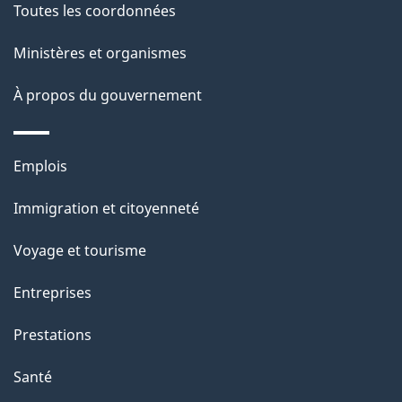
Toutes les coordonnées
l
Ministères et organismes
a
À propos du gouvernement
p
a
Thèmes
Emplois
g
et
Immigration et citoyenneté
sujets
e
Voyage et tourisme
Entreprises
Prestations
Santé