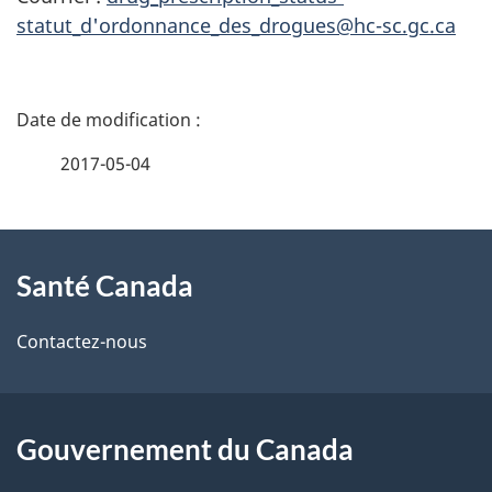
statut_d'ordonnance_des_drogues@hc-sc.gc.ca
D
é
2017-05-04
t
À
a
Santé Canada
propos
i
de
l
Contactez-nous
ce
s
site
d
Gouvernement du Canada
e