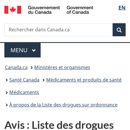
/
Sélec
EN
Passer
Passer
Passer
Government
au
à
à
de
of
contenu
«
la
Canada
Recherche
Rechercher
principal
Au
version
Rec
la
dans
sujet
HTML
Canada.ca
du
simplifiée
langu
Menu
gouvernement
MENU
PRINCIPAL
»
Vous
Canada.ca
Ministères et organismes
êtes
Santé Canada
Médicaments et produits de santé
ici :
Médicaments
À propos de la Liste des drogues sur ordonnance
Avis : Liste des drogues