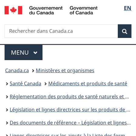
/
Sélec
EN
Passer
Passer
Passer
Government
au
à
à
de
of
contenu
«
la
Canada
Recherche
Rechercher
principal
Au
version
Rec
la
dans
sujet
HTML
Canada.ca
du
simplifiée
langu
Menu
gouvernement
MENU
PRINCIPAL
»
Vous
Canada.ca
Ministères et organismes
êtes
Santé Canada
Médicaments et produits de santé
ici :
Réglementation des produits de santé naturels et des médicaments sans ordonnance : prochaines étapes
Législation et lignes directrices sur les produits de santé naturels
Des documents de référence – Législation et lignes directrices – Produits de santé naturels
Lignes directrices sur les ajouts à la Liste des formes posologiques des thérapies de remplacement de la nicotine : Aperçu