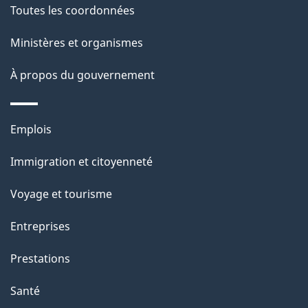
e
Toutes les coordonnées
l
Ministères et organismes
a
À propos du gouvernement
p
a
Thèmes
Emplois
g
et
Immigration et citoyenneté
sujets
e
Voyage et tourisme
Entreprises
Prestations
Santé