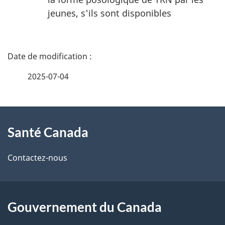
jeunes, s'ils sont disponibles
D
é
2025-07-04
t
À
a
Santé Canada
propos
i
de
l
Contactez-nous
ce
s
site
d
Gouvernement du Canada