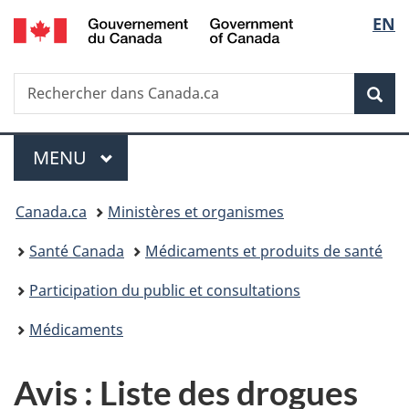
/
Sélec
EN
Passer
Passer
Passer
Passer
Government
au
à
au
à
de
of
contenu
«
menu
la
Canada
Recherche
Rechercher
principal
Au
de
version
Rec
la
dans
sujet
la
HTML
Canada.ca
du
section
simplifiée
langu
Menu
gouvernement
MENU
PRINCIPAL
»
Vous
Canada.ca
Ministères et organismes
êtes
Santé Canada
Médicaments et produits de santé
ici :
Participation du public et consultations
Médicaments
Avis : Liste des drogues