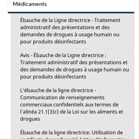
S
Médicaments
i
e
l
Ébauche de la Ligne directrice - Traitement
c
administratif des présentations et des
s
demandes de drogues à usage humain ou
t
pour produits désinfectants
d
i
Avis - Ébauche de la Ligne directrice :
e
Traitement administratif des présentations et
o
des demandes de drogues à usage humain ou
l
pour produits désinfectants
n
a
L'ébauche de la ligne directrice -
M
Communication de renseignements
p
commerciaux confidentiels aux termes de
e
l'alinéa 21.1(3)c) de la Loi sur les aliments et
a
drogues
n
g
u
Ébauche de la ligne directrice: Utilisation de