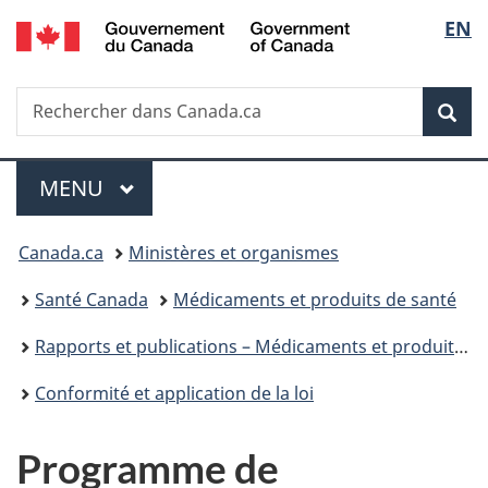
/
Sélec
EN
Passer
Passer
Passer
Government
au
à
à
de
of
contenu
«
la
Canada
Recherche
Rechercher
principal
Au
version
Rec
la
dans
sujet
HTML
Canada.ca
du
simplifiée
langu
Menu
gouvernement
MENU
PRINCIPAL
»
Vous
Canada.ca
Ministères et organismes
êtes
Santé Canada
Médicaments et produits de santé
ici :
Rapports et publications – Médicaments et produits de santé
Conformité et application de la loi
Programme de