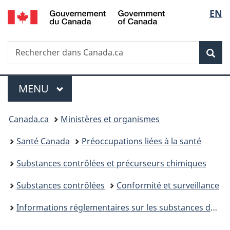
/
Sélec
EN
Passer
Passer
Passer
Government
au
à
à
de
of
contenu
«
la
Canada
Recherche
Rechercher
principal
Au
version
Rec
la
dans
sujet
HTML
Canada.ca
du
simplifiée
langu
Menu
gouvernement
MENU
PRINCIPAL
»
Vous
Canada.ca
Ministères et organismes
êtes
Santé Canada
Préoccupations liées à la santé
ici :
Substances contrôlées et précurseurs chimiques
Substances contrôlées
Conformité et surveillance
Informations réglementaires sur les substances désignées et les précurseurs