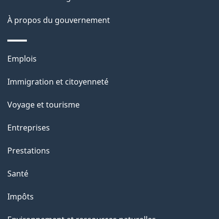
a
À propos du gouvernement
p
a
Thèmes
Emplois
g
et
Immigration et citoyenneté
sujets
e
Voyage et tourisme
Entreprises
Prestations
Santé
Impôts