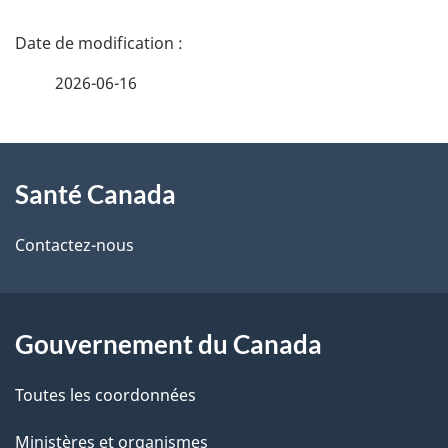
D
é
2026-06-16
t
À
a
Santé Canada
propos
i
de
l
Contactez-nous
ce
s
site
d
Gouvernement du Canada
e
Toutes les coordonnées
l
Ministères et organismes