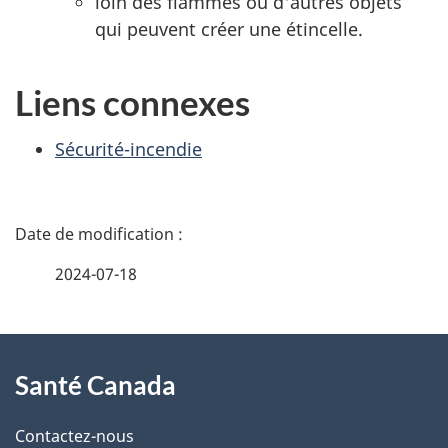
loin des flammes ou d'autres objets
qui peuvent créer une étincelle.
Liens connexes
Sécurité-incendie
D
é
2024-07-18
t
À
a
Santé Canada
propos
i
de
l
Contactez-nous