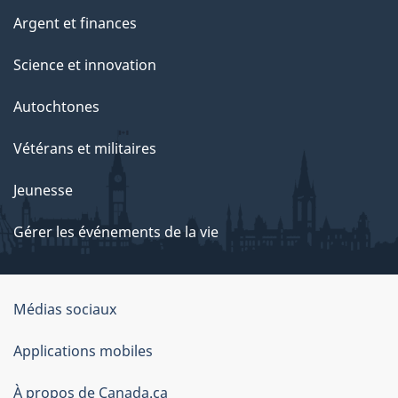
Argent et finances
Science et innovation
Autochtones
Vétérans et militaires
Jeunesse
Gérer les événements de la vie
Organisation
Médias sociaux
du
Applications mobiles
gouvernement
du
À propos de Canada.ca