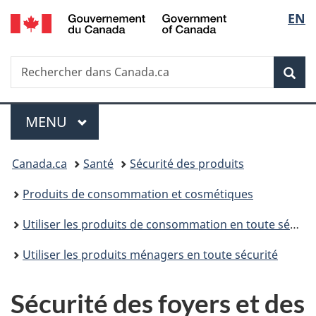
/
Sélec
EN
Passer
Passer
Passer
Government
au
à
à
de
of
contenu
«
la
Canada
Recherche
Rechercher
principal
Au
version
Rec
la
dans
sujet
HTML
Canada.ca
du
simplifiée
langu
Menu
gouvernement
MENU
PRINCIPAL
»
Vous
Canada.ca
Santé
Sécurité des produits
êtes
Produits de consommation et cosmétiques
ici :
Utiliser les produits de consommation en toute sécurité
Utiliser les produits ménagers en toute sécurité
Sécurité des foyers et des