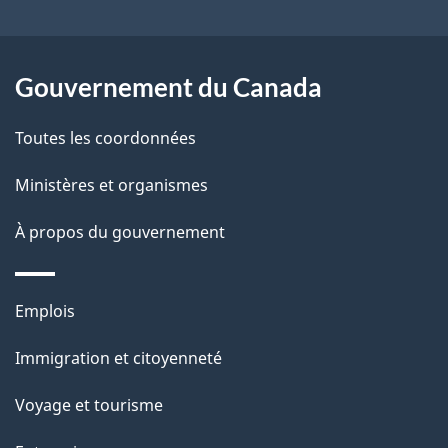
ce
s
site
d
Gouvernement du Canada
e
Toutes les coordonnées
l
Ministères et organismes
a
À propos du gouvernement
p
a
Thèmes
Emplois
g
et
Immigration et citoyenneté
sujets
e
Voyage et tourisme