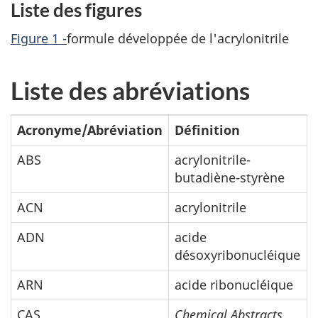
Liste des figures
Figure 1 -
formule développée de l'acrylonitrile
Liste des abréviations
Acronyme/Abréviation
Définition
ABS
acrylonitrile-
butadiène-styrène
ACN
acrylonitrile
ADN
acide
désoxyribonucléique
ARN
acide ribonucléique
CAS
Chemical Abstracts