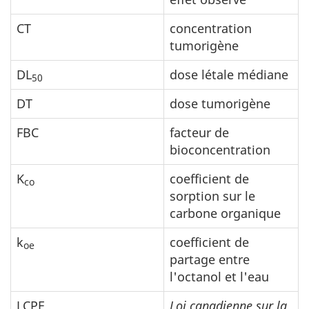
CT
concentration
tumorigène
DL
dose létale médiane
50
DT
dose tumorigène
FBC
facteur de
bioconcentration
K
coefficient de
co
sorption sur le
carbone organique
k
coefficient de
oe
partage entre
l'octanol et l'eau
LCPE
Loi canadienne sur la