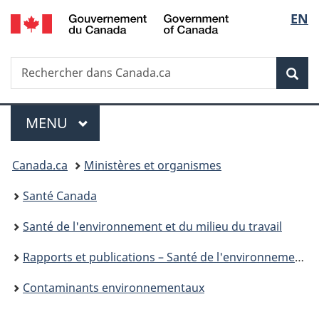
/
Sélec
EN
Passer
Passer
Passer
Government
au
à
à
de
of
contenu
«
la
Canada
Recherche
Rechercher
principal
Au
version
Rec
la
dans
sujet
HTML
Canada.ca
du
simplifiée
langu
Menu
gouvernement
MENU
PRINCIPAL
»
Vous
Canada.ca
Ministères et organismes
êtes
Santé Canada
ici :
Santé de l'environnement et du milieu du travail
Rapports et publications – Santé de l'environnement et du milieu de travail
Contaminants environnementaux