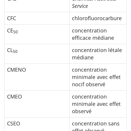
Service
CFC
chlorofluorocarbure
CE
concentration
50
efficace médiane
CL
concentration létale
50
médiane
CMENO
concentration
minimale avec effet
nocif observé
CMEO
concentration
minimale avec effet
observé
CSEO
concentration sans
effet observé