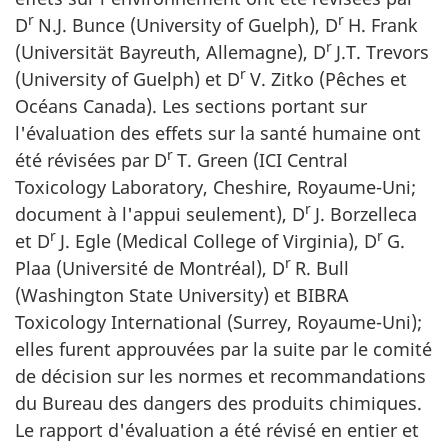
r
r
D
N.J. Bunce (University of Guelph), D
H. Frank
r
(Universität Bayreuth, Allemagne), D
J.T. Trevors
r
(University of Guelph) et D
V. Zitko (Pêches et
Océans Canada). Les sections portant sur
l'évaluation des effets sur la santé humaine ont
r
été révisées par D
T. Green (ICI Central
Toxicology Laboratory, Cheshire, Royaume-Uni;
r
document à l'appui seulement), D
J. Borzelleca
r
r
et D
J. Egle (Medical College of Virginia), D
G.
r
Plaa (Université de Montréal), D
R. Bull
(Washington State University) et BIBRA
Toxicology International (Surrey, Royaume-Uni);
elles furent approuvées par la suite par le comité
de décision sur les normes et recommandations
du Bureau des dangers des produits chimiques.
Le rapport d'évaluation a été révisé en entier et