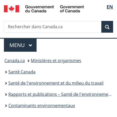
/
Sélec
EN
Passer
Passer
Passer
Government
au
à
à
de
of
contenu
«
la
Canada
Recherche
Rechercher
principal
Au
version
Rec
la
dans
sujet
HTML
Canada.ca
du
simplifiée
langu
Menu
gouvernement
MENU
PRINCIPAL
»
Vous
Canada.ca
Ministères et organismes
êtes
Santé Canada
ici :
Santé de l'environnement et du milieu du travail
Rapports et publications – Santé de l'environnement et du milieu de travail
Contaminants environnementaux