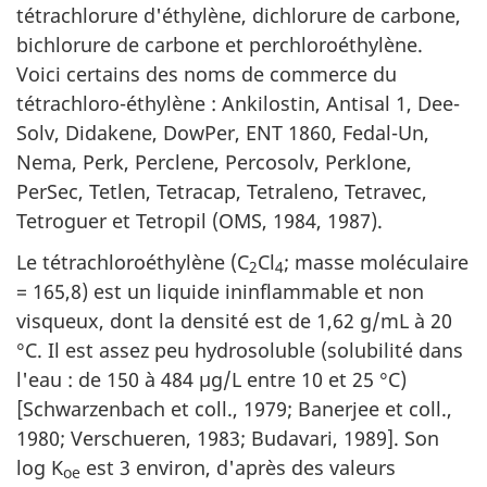
tétrachlorure d'éthylène, dichlorure de carbone,
bichlorure de carbone et perchloroéthylène.
Voici certains des noms de commerce du
tétrachloro-éthylène : Ankilostin, Antisal 1, Dee-
Solv, Didakene, DowPer, ENT 1860, Fedal-Un,
Nema, Perk, Perclene, Percosolv, Perklone,
PerSec, Tetlen, Tetracap, Tetraleno, Tetravec,
Tetroguer et Tetropil (OMS, 1984, 1987).
Le tétrachloroéthylène (C
Cl
; masse moléculaire
2
4
= 165,8) est un liquide ininflammable et non
visqueux, dont la densité est de 1,62 g/mL à 20
°C. Il est assez peu hydrosoluble (solubilité dans
l'eau : de 150 à 484 µg/L entre 10 et 25 °C)
[Schwarzenbach et coll., 1979; Banerjee et coll.,
1980; Verschueren, 1983; Budavari, 1989]. Son
log K
est 3 environ, d'après des valeurs
oe