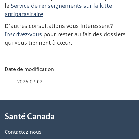
le
Service de renseignements sur la lutte
antiparasitaire
.
D'autres consultations vous intéressent?
Inscrivez-vous
pour rester au fait des dossiers
qui vous tiennent à cœur.
D
é
2026-07-02
t
À
a
Santé Canada
propos
i
de
l
Contactez-nous