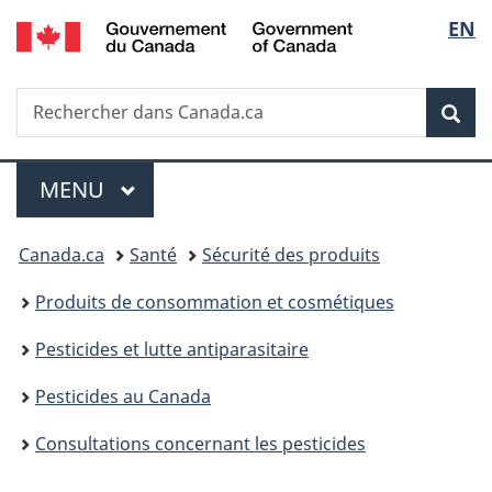
/
Sélec
EN
Passer
Passer
Passer
Government
au
à
à
de
of
contenu
«
la
Canada
Recherche
Rechercher
principal
Au
version
Rec
la
dans
sujet
HTML
Canada.ca
du
simplifiée
langu
Menu
gouvernement
MENU
PRINCIPAL
»
Vous
Canada.ca
Santé
Sécurité des produits
êtes
Produits de consommation et cosmétiques
ici :
Pesticides et lutte antiparasitaire
Pesticides au Canada
Consultations concernant les pesticides