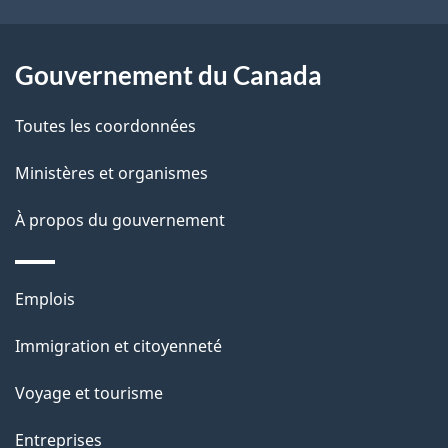
ce
s
site
d
Gouvernement du Canada
e
Toutes les coordonnées
l
Ministères et organismes
a
À propos du gouvernement
p
a
Thèmes
Emplois
g
et
Immigration et citoyenneté
sujets
e
Voyage et tourisme
Entreprises