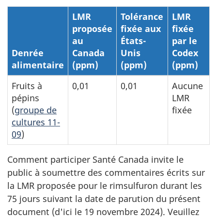
LMR
Tolérance
LMR
proposée
fixée aux
fixée
au
États-
par le
Denrée
Canada
Unis
Codex
alimentaire
(ppm)
(ppm)
(ppm)
Fruits à
0,01
0,01
Aucune
pépins
LMR
(
groupe de
fixée
cultures 11-
09
)
Comment participer Santé Canada invite le
public à soumettre des commentaires écrits sur
la LMR proposée pour le rimsulfuron durant les
75 jours suivant la date de parution du présent
document (d'ici le 19 novembre 2024). Veuillez