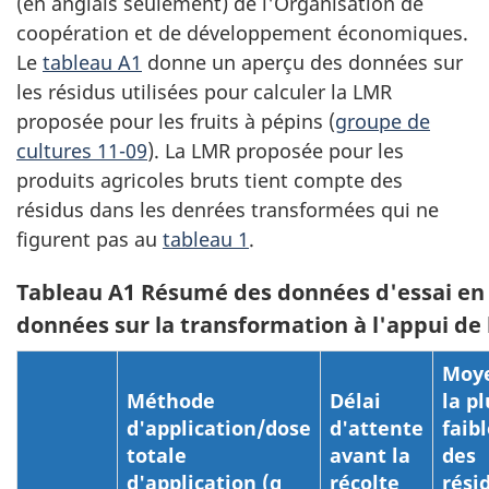
(en anglais seulement) de l'Organisation de
coopération et de développement économiques.
Le
tableau A1
donne un aperçu des données sur
les résidus utilisées pour calculer la LMR
proposée pour les fruits à pépins (
groupe de
cultures 11-09
). La LMR proposée pour les
produits agricoles bruts tient compte des
résidus dans les denrées transformées qui ne
figurent pas au
tableau 1
.
Tableau A1 Résumé des données d'essai en c
données sur la transformation à l'appui de
Moy
Méthode
Délai
la pl
d'application/dose
d'attente
faib
totale
avant la
des
d'application (g
récolte
rési