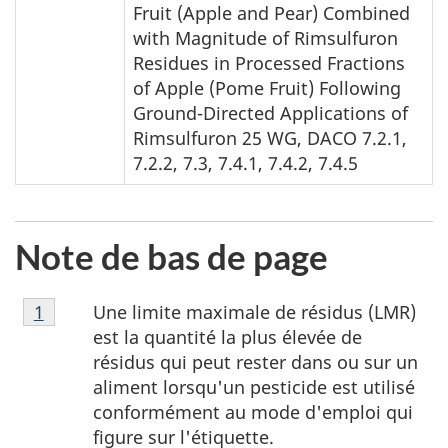
Fruit (Apple and Pear) Combined
with Magnitude of Rimsulfuron
Residues in Processed Fractions
of Apple (Pome Fruit) Following
Ground-Directed Applications of
Rimsulfuron 25 WG, DACO 7.2.1,
7.2.2, 7.3, 7.4.1, 7.4.2, 7.4.5
Note de bas de page
Note
Une limite maximale de résidus (LMR)
Retour à la référence de la note de bas de page
1
de
est la quantité la plus élevée de
bas
résidus qui peut rester dans ou sur un
de
aliment lorsqu'un pesticide est utilisé
page
conformément au mode d'emploi qui
1
figure sur l'étiquette.