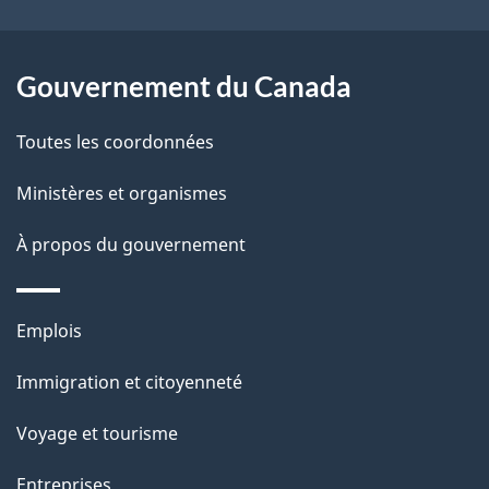
ce
s
site
d
Gouvernement du Canada
e
Toutes les coordonnées
l
Ministères et organismes
a
À propos du gouvernement
p
a
Thèmes
Emplois
g
et
Immigration et citoyenneté
sujets
e
Voyage et tourisme
Entreprises