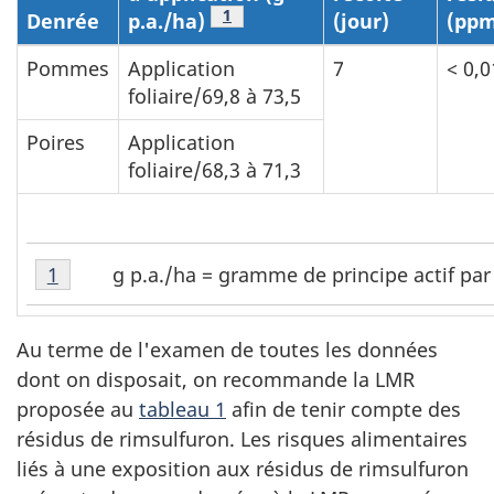
Note de bas de page
1
Denrée
p.a./ha)
(jour)
(pp
Pommes
Application
7
< 0,0
foliaire/69,8 à 73,5
Poires
Application
foliaire/68,3 à 71,3
Note
g p.a./ha = gramme de principe actif par
Retour à la référence de la note de bas de page
1
de
bas
de
Au terme de l'examen de toutes les données
page
dont on disposait, on recommande la LMR
1
proposée au
tableau 1
afin de tenir compte des
résidus de rimsulfuron. Les risques alimentaires
liés à une exposition aux résidus de rimsulfuron