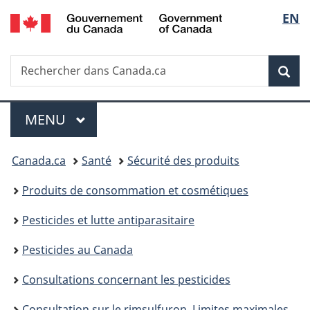
/
Sélec
EN
Passer
Passer
Passer
Government
au
à
à
de
of
contenu
«
la
Canada
Recherche
Rechercher
principal
Au
version
Rec
la
dans
sujet
HTML
Canada.ca
du
simplifiée
langu
Menu
gouvernement
MENU
PRINCIPAL
»
Vous
Canada.ca
Santé
Sécurité des produits
êtes
Produits de consommation et cosmétiques
ici :
Pesticides et lutte antiparasitaire
Pesticides au Canada
Consultations concernant les pesticides
Consultation sur le rimsulfuron, Limites maximales de résidus proposées PMRL2024‑16