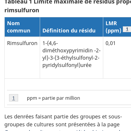
Tableau 1 Limite maximale de résidus prop
rimsulfuron
Nom
LMR
Ta
1
commun
Définition du résidu
(ppm)
Rimsulfuron
1-(4,6-
0,01
diméthoxypyrimidin -2-
yl)-3-(3-éthylsulfonyl-2-
pyridylsulfonyl)urée
Tableau
ppm = partie par million
Retour à la référence Tableau 1 Note
1
1
-
Note
Les denrées faisant partie des groupes et sous-
1
groupes de cultures sont présentées à la page