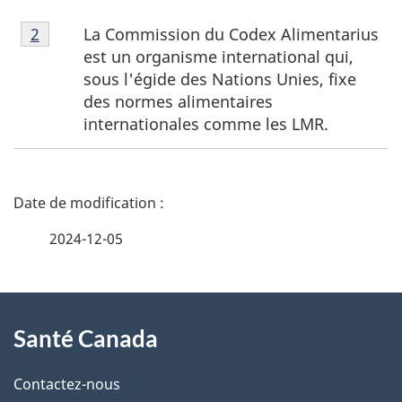
Note
La Commission du Codex Alimentarius
Retour à la référence de la note de bas de page
2
de
est un organisme international qui,
bas
sous l'égide des Nations Unies, fixe
de
des normes alimentaires
page
internationales comme les LMR.
2
D
é
2024-12-05
t
À
a
Santé Canada
propos
i
de
l
Contactez-nous