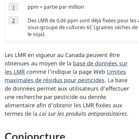
Tableau
ppm = partie par million
Retour à la référence Tableau 1 Note
1
1
Tableau
-
Des LMR de 0,06 ppm sont déjà fixées pour les
Retour à la référence Tableau 1 Note
2
1
Note
sous-groupe de cultures 6C (graines sèches de
-
1
le soja).
Note
2
Les LMR en vigueur au Canada peuvent être
obtenues au moyen de la
base de données sur
les LMR
comme l'indique la page Web
Limites
maximales de résidus pour pesticides
. La base
de données permet aux utilisateurs d'effectuer
une recherche par pesticide ou denrée
alimentaire afin d'obtenir les LMR fixées aux
termes de la
Loi sur les produits antiparasitaires
.
Conjoncture