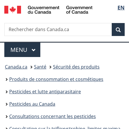
/
Sélec
EN
Passer
Passer
Passer
Government
au
à
à
de
of
contenu
«
la
Canada
Recherche
Rechercher
principal
Au
version
Rec
la
dans
sujet
HTML
Canada.ca
du
simplifiée
langu
Menu
gouvernement
MENU
PRINCIPAL
»
Vous
Canada.ca
Santé
Sécurité des produits
êtes
Produits de consommation et cosmétiques
ici :
Pesticides et lutte antiparasitaire
Pesticides au Canada
Consultations concernant les pesticides
Consultation sur la trifloxystrobine, limites maximales de résidus proposées PMRL2024-05