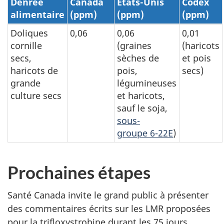
Denrée
Canada
États-Unis
Codex
alimentaire
(ppm)
(ppm)
(ppm)
Doliques
0,06
0,06
0,01
cornille
(graines
(haricots
secs,
sèches de
et pois
haricots de
pois,
secs)
grande
légumineuses
culture secs
et haricots,
sauf le soja,
sous-
groupe 6-22E
)
Prochaines étapes
Santé Canada invite le grand public à présenter
des commentaires écrits sur les LMR proposées
pour la trifloxystrobine durant les 75 jours