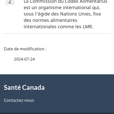
La Commission du Codex Alimentarius
Retour à la référence de la note de bas de page
2
de
est un organisme international qui,
bas
sous l'égide des Nations Unies, fixe
de
des normes alimentaires
page
internationales comme les LMR.
2
D
é
2024-07-24
t
À
a
Santé Canada
propos
i
de
l
Contactez-nous
ce
s