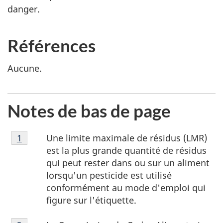
danger.
Références
Aucune.
Notes de bas de page
Notes
Une limite maximale de résidus (LMR)
Retour à la référence de la note de bas de page
1
de
est la plus grande quantité de résidus
bas
qui peut rester dans ou sur un aliment
de
lorsqu'un pesticide est utilisé
page
conformément au mode d'emploi qui
1
figure sur l'étiquette.
Note