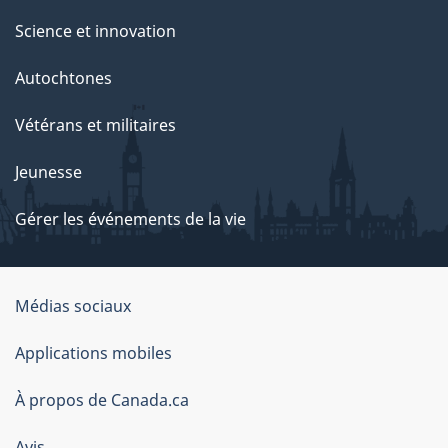
Science et innovation
Autochtones
Vétérans et militaires
Jeunesse
Gérer les événements de la vie
Organisation
Médias sociaux
du
Applications mobiles
gouvernement
du
À propos de Canada.ca
Canada
Avis