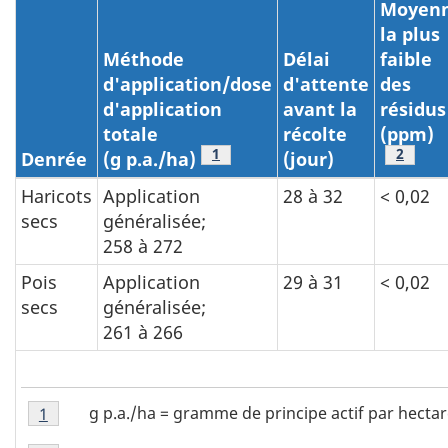
Moyen
la plus
Méthode
Délai
faible
d'application/dose
d'attente
des
d'application
avant la
résidus
totale
récolte
(ppm)
Tableau A1 Note Footnote
1
Tablea
2
Denrée
(g p.a./ha)
(jour)
Haricots
Application
28 à 32
< 0,02
secs
généralisée;
258 à 272
Pois
Application
29 à 31
< 0,02
secs
généralisée;
261 à 266
Tableau
g p.a./ha = gramme de principe actif par hectar
Retour à la référence Tableau A1 Note
1
A1