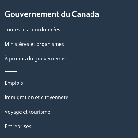
site
d
Gouvernement du Canada
e
Toutes les coordonnées
l
Ministères et organismes
a
À propos du gouvernement
p
a
Thèmes
Emplois
g
et
Immigration et citoyenneté
sujets
e
Voyage et tourisme
Entreprises