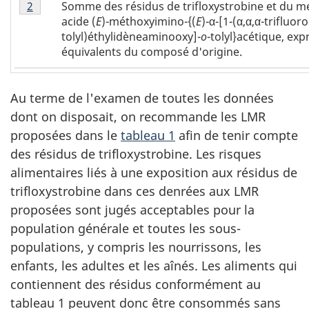
Tableau
-
Somme des résidus de trifloxystrobine et du m
Retour à la référence Tableau A1 Note
2
A1
Note
acide (
E
)-méthoxyimino-{(
E
)-α-[1-(α,α,α-trifluoro
-
1
tolyl)éthylidèneaminooxy]-
o
-tolyl}acétique, ex
Note
équivalents du composé d'origine.
2
Au terme de l'examen de toutes les données
dont on disposait, on recommande les LMR
proposées dans le
tableau 1
afin de tenir compte
des résidus de trifloxystrobine. Les risques
alimentaires liés à une exposition aux résidus de
trifloxystrobine dans ces denrées aux LMR
proposées sont jugés acceptables pour la
population générale et toutes les sous-
populations, y compris les nourrissons, les
enfants, les adultes et les aînés. Les aliments qui
contiennent des résidus conformément au
tableau 1 peuvent donc être consommés sans