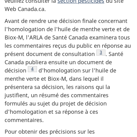
veuillez consulter la
section pesticides
du site
Web Canada.ca.
Avant de rendre une décision finale concernant
l'homologation de l'huile de menthe verte et de
Biox-M, l'ARLA de Santé Canada examinera tous
les commentaires reçus du public en réponse au
Note de bas de p
3
présent document de consultation
. Santé
Canada publiera ensuite un document de
Note de bas de page
4
décision
d'homologation sur l'huile de
menthe verte et Biox-M, dans lequel il
présentera sa décision, les raisons qui la
justifient, un résumé des commentaires
formulés au sujet du projet de décision
d'homologation et sa réponse à ces
commentaires.
Pour obtenir des précisions sur les