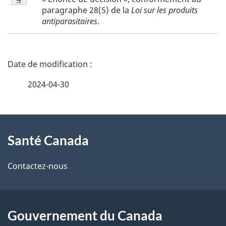
de
3
paragraphe 28(5) de la
Loi sur les produits
bas
antiparasitaires
.
de
page
4
D
é
2024-04-30
t
À
a
Santé Canada
propos
i
de
l
Contactez-nous
ce
s
site
d
Gouvernement du Canada