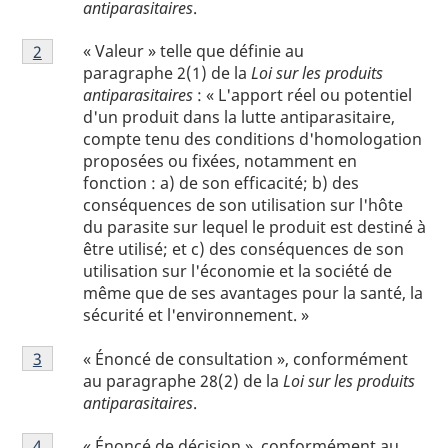
antiparasitaires
.
de
Note
page
« Valeur » telle que définie au
Retour à la référence de la note de bas de page
2
de
1
paragraphe 2(1) de la
Loi sur les produits
bas
antiparasitaires
: « L'apport réel ou potentiel
de
d'un produit dans la lutte antiparasitaire,
page
compte tenu des conditions d'homologation
2
proposées ou fixées, notamment en
fonction : a) de son efficacité; b) des
conséquences de son utilisation sur l'hôte
du parasite sur lequel le produit est destiné à
être utilisé; et c) des conséquences de son
utilisation sur l'économie et la société de
même que de ses avantages pour la santé, la
sécurité et l'environnement. »
Note
« Énoncé de consultation », conformément
Retour à la référence de la note de bas de page
3
de
au paragraphe 28(2) de la
Loi sur les produits
bas
antiparasitaires
.
de
Note
page
« Énoncé de décision », conformément au
Retour à la référence de la note de bas de page
4