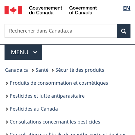
/
Sélec
EN
Passer
Passer
Passer
Government
au
à
à
de
of
contenu
«
la
Canada
Recherche
Rechercher
principal
Au
version
Rec
la
dans
sujet
HTML
Canada.ca
du
simplifiée
langu
Menu
gouvernement
MENU
PRINCIPAL
»
Vous
Canada.ca
Santé
Sécurité des produits
êtes
Produits de consommation et cosmétiques
ici :
Pesticides et lutte antiparasitaire
Pesticides au Canada
Consultations concernant les pesticides
Consultation sur l’huile de menthe verte et de Biox-M, Projet de décision d’homologation PRD2024-02