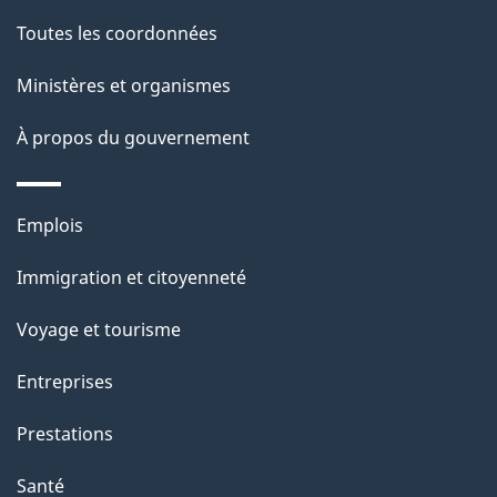
e
Toutes les coordonnées
l
Ministères et organismes
a
À propos du gouvernement
p
a
Thèmes
Emplois
g
et
Immigration et citoyenneté
sujets
e
Voyage et tourisme
Entreprises
Prestations
Santé