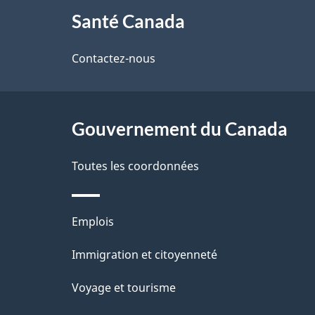
a
Santé Canada
propos
i
de
Contactez-nous
l
ce
s
site
Gouvernement du Canada
d
e
Toutes les coordonnées
l
Thèmes
Emplois
a
et
Immigration et citoyenneté
p
sujets
Voyage et tourisme
a