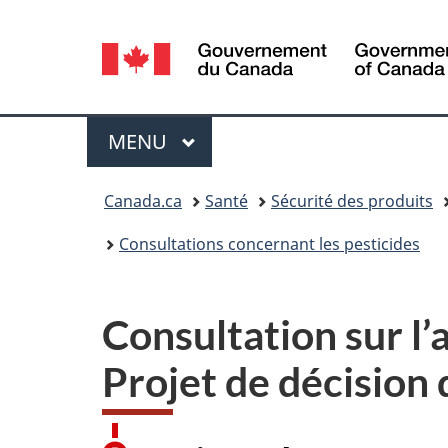
Sélection
de
la
Menu
MENU
PRINCIPAL
langue
Vous
Canada.ca
Santé
Sécurité des produits
êtes
Consultations concernant les pesticides
ici :
Consultation sur l’
Projet de décisio