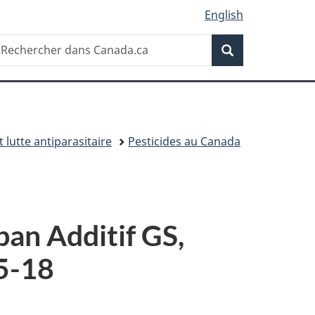
English
Recherche
echercher
Recherche
ans
anada.ca
t lutte antiparasitaire
Pesticides au Canada
ban Additif GS,
5-18