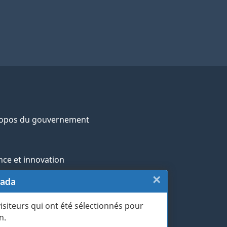
ropos du gouvernement
nce et innovation
×
Fermer
nada
ochtones
:
visiteurs qui ont été sélectionnés pour
rans et militaires
n.
Sondage