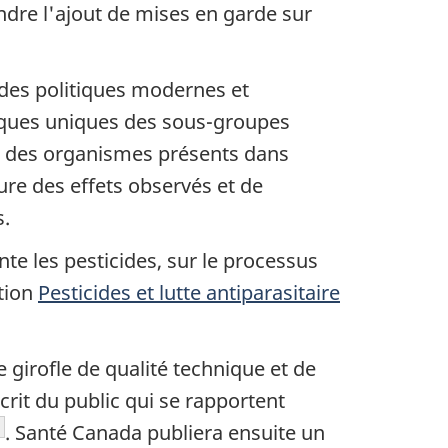
dre l'ajout de mises en garde sur
 des politiques modernes et
iques uniques des sous-groupes
es des organismes présents dans
re des effets observés et de
s.
e les pesticides, sur le processus
ction
Pesticides et lutte antiparasitaire
 girofle de qualité technique et de
it du public qui se rapportent
ote de bas de page
. Santé Canada publiera ensuite un