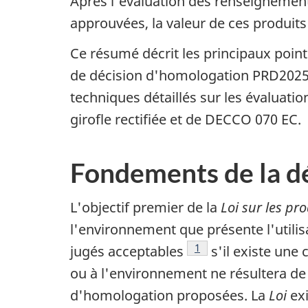
Après l'évaluation des renseignements 
approuvées, la valeur de ces produits 
Ce résumé décrit les principaux points
de décision d'homologation PRD202
techniques détaillés sur les évaluatio
girofle rectifiée et de DECCO 070 EC.
Fondements de la d
L'objectif premier de la
Loi sur les pr
l'environnement que présente l'utilis
Note de bas de page
1
jugés acceptables
s'il existe une
ou à l'environnement ne résultera de l
d'homologation proposées. La
Loi
exi