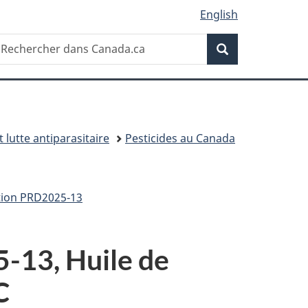
English
Recherche
echercher
Recherche
ans
anada.ca
t lutte antiparasitaire
Pesticides au Canada
ation PRD2025‑13
-13, Huile de
C