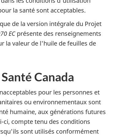
dans les conditions d'utilisation
 pour la santé sont acceptables.
ique de la version intégrale du Projet
070 EC
présente des renseignements
 la valeur de l'huile de feuilles de
e Santé Canada
 inacceptables pour les personnes et
 sanitaires ou environnementaux sont
anté humaine, aux générations futures
ui-ci, compte tenu des conditions
e bas de page
squ'ils sont utilisés conformément