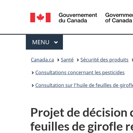
Sélection
de
la
Menu
MENU
PRINCIPAL
langue
Vous
Canada.ca
Santé
Sécurité des produits
êtes
Consultations concernant les pesticides
ici :
Consultation sur l’huile de feuilles de gir
Projet de décisio
feuilles de girofle