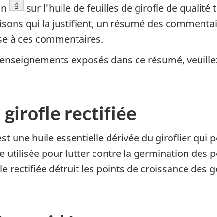
Note de bas de page
4
on
sur l'huile de feuilles de girofle de quali
raisons qui la justifient, un résumé des commenta
se à ces commentaires.
 renseignements exposés dans ce résumé, veuillez 
 girofle rectifiée
e est une huile essentielle dérivée du giroflier q
re utilisée pour lutter contre la germination des
ofle rectifiée détruit les points de croissance des