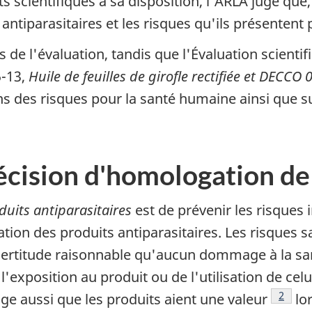
scientifiques à sa disposition, l'ARLA juge que, 
antiparasitaires et les risques qu'ils présentent
 de l'évaluation, tandis que l'Évaluation scientif
5-13,
Huile de feuilles de girofle rectifiée et DECCO 
ns des risques pour la santé humaine ainsi que sur
écision d'homologation d
oduits antiparasitaires
est de prévenir les risques
ation des produits antiparasitaires. Les risques
 certitude raisonnable qu'aucun dommage à la s
'exposition au produit ou de l'utilisation de cel
Note d
2
ge aussi que les produits aient une valeur
lor