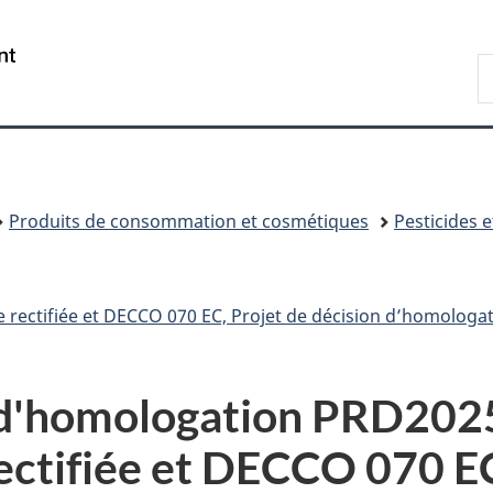
Passer
Passer
Passer
au
à
à
/
R
contenu
«
la
Government
d
principal
Au
version
of
C
sujet
HTML
Canada
du
simplifiée
gouvernement
»
Produits de consommation et cosmétiques
Pesticides e
ofle rectifiée et DECCO 070 EC, Projet de décision d’homolog
n d'homologation PRD2025
 rectifiée et DECCO 070 E