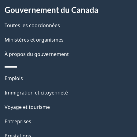
site
d
Gouvernement du Canada
e
Toutes les coordonnées
l
Ministères et organismes
a
À propos du gouvernement
p
a
Thèmes
Emplois
g
et
Immigration et citoyenneté
sujets
e
Voyage et tourisme
Entreprises
Prestations