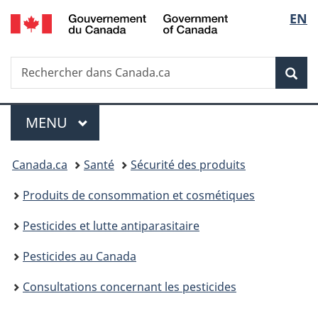
/
Sélec
EN
Passer
Passer
Passer
Government
au
à
à
de
of
contenu
«
la
Canada
Recherche
Rechercher
principal
Au
version
Rec
la
dans
sujet
HTML
Canada.ca
du
simplifiée
langu
Menu
gouvernement
MENU
PRINCIPAL
»
Vous
Canada.ca
Santé
Sécurité des produits
êtes
Produits de consommation et cosmétiques
ici :
Pesticides et lutte antiparasitaire
Pesticides au Canada
Consultations concernant les pesticides