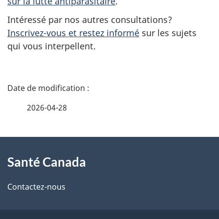
sur la lutte antiparasitaire
.
Intéressé par nos autres consultations?
Inscrivez-vous et restez informé
sur les sujets
qui vous interpellent.
D
é
2026-04-28
t
À
a
Santé Canada
propos
i
de
l
Contactez-nous
ce
s