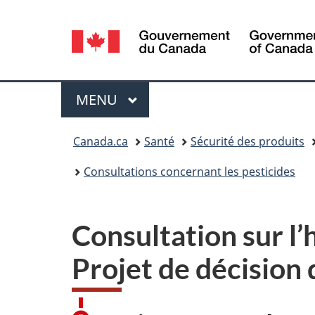
Sélection
de
la
Menu
MENU
PRINCIPAL
langue
Vous
Canada.ca
Santé
Sécurité des produits
êtes
Consultations concernant les pesticides
ici :
Consultation sur l’
Projet de décisio