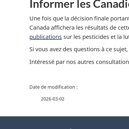
Informer les Canadi
Une fois que la décision finale portan
Canada affichera les résultats de cet
publications
sur les pesticides et la l
Si vous avez des questions à ce sujet
Intéressé par nos autres consultatio
D
é
2026-03-02
t
À
a