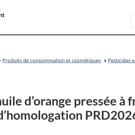
Passer
Passer
Passer
au
à
à
/
R
contenu
«
la
Government
d
principal
Au
version
of
C
sujet
HTML
Canada
du
simplifiée
gouvernement
»
Produits de consommation et cosmétiques
Pesticides e
huile d’orange pressée à f
n d’homologation PRD202