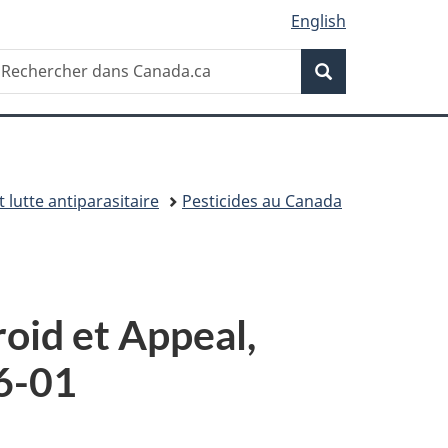
English
Recherche
echercher
Recherche
ans
anada.ca
t lutte antiparasitaire
Pesticides au Canada
roid et Appeal,
6-01