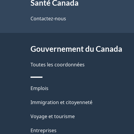
Santé Canada
propos
i
de
Contactez-nous
l
ce
s
site
Gouvernement du Canada
d
e
Toutes les coordonnées
l
Thèmes
Emplois
a
et
Immigration et citoyenneté
p
sujets
Voyage et tourisme
a
Entreprises