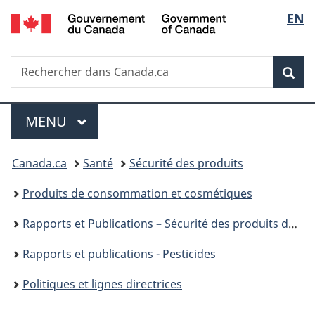
/
Sélec
EN
Passer
Passer
Passer
Government
au
à
à
de
of
contenu
«
la
Canada
Recherche
Rechercher
principal
Au
version
Rec
la
dans
sujet
HTML
Canada.ca
du
simplifiée
langu
Menu
gouvernement
MENU
PRINCIPAL
»
Vous
Canada.ca
Santé
Sécurité des produits
êtes
Produits de consommation et cosmétiques
ici :
Rapports et Publications – Sécurité des produits de consommation
Rapports et publications - Pesticides
Politiques et lignes directrices