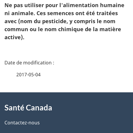
Ne pas utiliser pour l'alimentation humaine
ni animale. Ces semences ont été traitées
avec (nom du pesticide, y compris le nom
commun ou le nom chimique de la matière
active).
D
é
2017-05-04
t
À
a
Santé Canada
propos
i
de
l
Contactez-nous