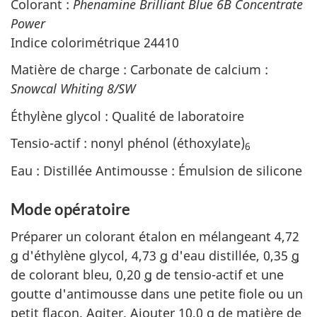
Colorant :
Phenamine Brilliant Blue 6B Concentrate
Power
Indice colorimétrique 24410
Matière de charge : Carbonate de calcium :
Snowcal Whiting 8/
SW
Éthylène glycol : Qualité de laboratoire
Tensio-actif : nonyl phénol (éthoxylate)
6
Eau : Distillée Antimousse : Émulsion de silicone
Mode opératoire
Préparer un colorant étalon en mélangeant 4,72
g
d'éthylène glycol, 4,73
g
d'eau distillée, 0,35
g
de colorant bleu, 0,20
g
de tensio-actif et une
goutte d'antimousse dans une petite fiole ou un
petit flacon. Agiter. Ajouter 10,0
g
de matière de