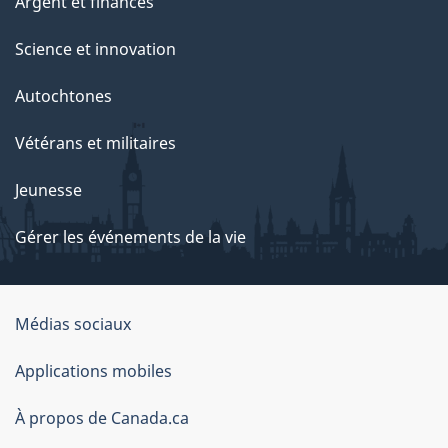
Argent et finances
Science et innovation
Autochtones
Vétérans et militaires
Jeunesse
Gérer les événements de la vie
Organisation
Médias sociaux
du
Applications mobiles
gouvernement
du
À propos de Canada.ca