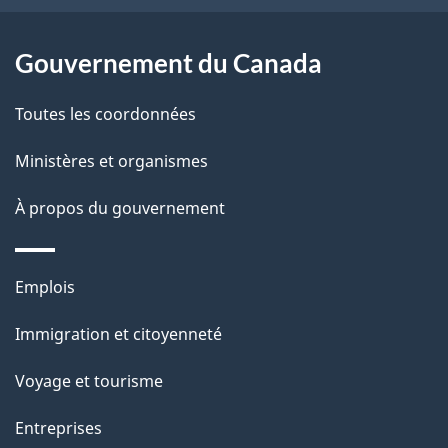
ce
s
site
d
Gouvernement du Canada
e
Toutes les coordonnées
l
Ministères et organismes
a
À propos du gouvernement
p
a
Thèmes
Emplois
g
et
Immigration et citoyenneté
sujets
e
Voyage et tourisme
Entreprises