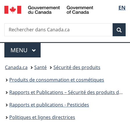
/
Sélec
EN
Passer
Passer
Passer
Government
au
à
à
de
of
contenu
«
la
Canada
Recherche
Rechercher
principal
Au
version
Rec
la
dans
sujet
HTML
Canada.ca
du
simplifiée
langu
Menu
gouvernement
MENU
PRINCIPAL
»
Vous
Canada.ca
Santé
Sécurité des produits
êtes
Produits de consommation et cosmétiques
ici :
Rapports et Publications – Sécurité des produits de consommation
Rapports et publications - Pesticides
Politiques et lignes directrices